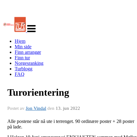
Veksle
navigasjon
Hjem
Min side
Finn arrangør
Finn tur
Norgesranking
Turblogg
FAQ
Turorientering
Postet av
Jon Vindal
den
13. jun 2022
Alle postene står nå ute i terrenget. 90 ordinære poster + 28 poster
på lade.