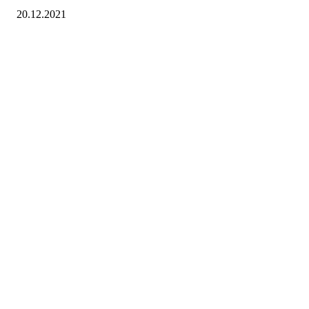
20.12.2021
Turorientering.no er den offisielle portalen for
turorientering på nett fra Norges
Orienteringsforbund.
© 2022 — Norges Orienteringsforbund
Info