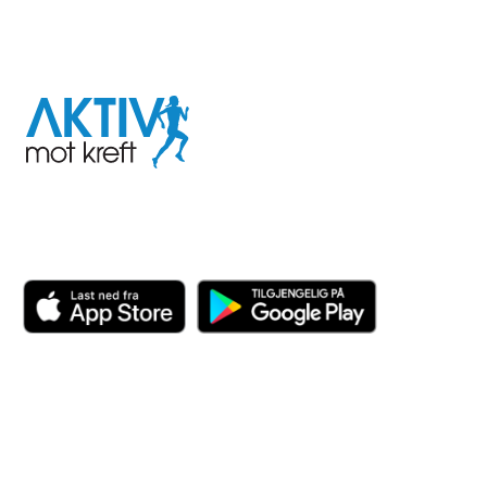
I samarbeid med
Aktiv
mot
kreft
Last ned appen her