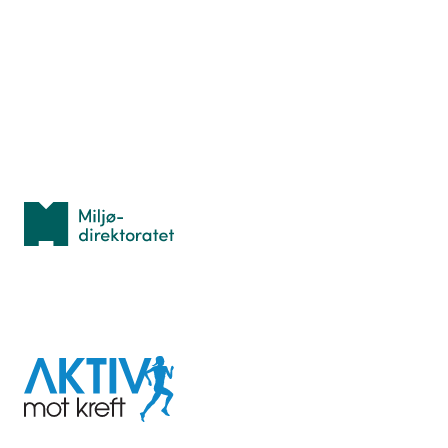
Hva er TurOrientering?
Lær orientering
Idrettsbutikken
Personvern
Med støtte fra
Miljødirektoratet
I samarbeid med
Aktiv
mot
kreft