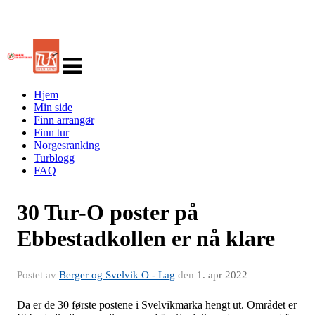
Veksle
navigasjon
Hjem
Min side
Finn arrangør
Finn tur
Norgesranking
Turblogg
FAQ
30 Tur-O poster på
Ebbestadkollen er nå klare
Postet av
Berger og Svelvik O - Lag
den
1. apr 2022
Da er de 30 første postene i Svelvikmarka hengt ut. Området er