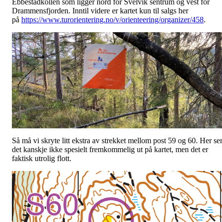
Ebbestadkollen som ligger nord for Svelvik sentrum og vest for
Drammensfjorden. Inntil videre er kartet kun til salgs her
på
https://www.turorientering.no/v/orienteering/organizer/458
.
Så må vi skryte litt ekstra av strekket mellom post 59 og 60. Her se
det kanskje ikke spesielt fremkommelig ut på kartet, men det er
faktisk utrolig flott.