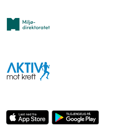
Med støtte fra
Miljødirektoratet
I samarbeid med
Aktiv
mot
kreft
Last ned appen her