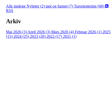
Alle innlegg
Nyheter (2)
tapt og funnet (7)
Turorientering (68)
RSS
Arkiv
Mai 2026 (3)
April 2026 (3)
Mars 2026 (4)
Februar 2026 (1)
2025
(15)
2024 (25)
2023 (20)
2022 (17)
2021 (1)
Turorientering.no er den offisielle portalen for
turorientering på nett fra Norges
Orienteringsforbund.