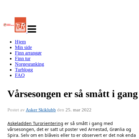
Veksle
navigasjon
Hjem
Min side
Finn arrangør
Finn tur
Norgesranking
Turblogg
FAQ
Vårsesongen er så smått i gang
Postet av
Asker Skiklubb
den
25. mar 2022
Askeladden Turorientering
 er så smått i gang med 
vårsesongen, det er satt ut poster ved Arnestad, Grønlia og 
Spira. Selv om en blåveis eller to er observert er det nok enda 