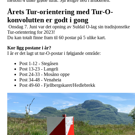
mellom 4 ulike grøne turar. Sjå lengre ned i artikkelen.
Årets Tur-orientering med Tur-O-
konvolutten er godt i gong
Onsdag 7. Juni var det opning av Suldal O-lag sin tradisjonsrike
Tur-orientering for 2023!
Du kan totalt finne fram til 60 postar på 5 ulike kart.
Kor ligg postane i år?
I år er det lagt ut tur-O-postar i følgjande område:
Post 1-12 - Stegåsen
Post 13-23 - Langeli
Post 24-33 - Mosåno oppe
Post 34-48 - Venaheia
Post 49-60 - Fjellbergskaret/Hedlebrekk