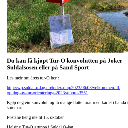
Du kan få kjøpt Tur-O konvolutten på Joker
Suldalsosen eller på Sand Sport
Les meir om årets tur-O her :
http://wp.suldal-o-lag.no/index.php/2023/06/03/velkommen-til-
opning-av-tur-orienteringa-2023/#more-3551
Kjøp deg ein konvolutt og få mange flotte turar med kartet i handa 
sommar.
Postane heng ute til 15. oktober.
Helsing Tur-O gruppa i Suldal O-lag