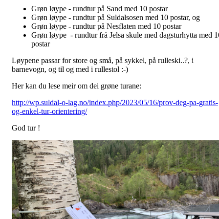
Grøn løype - rundtur på Sand med 10 postar
Grøn løype - rundtur på Suldalsosen med 10 postar, og
Grøn løype - rundtur på Nesflaten med 10 postar
Grøn løype - rundtur frå Jelsa skule med dagsturhytta med 1
postar
Løypene passar for store og små, på sykkel, på rulleski..?, i
barnevogn, og til og med i rullestol :-)
Her kan du lese meir om dei grøne turane:
http://wp.suldal-o-lag.no/index.php/2023/05/16/prov-deg-pa-gratis-
og-enkel-tur-orientering/
God tur !