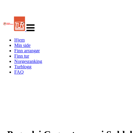
Veksle
navigasjon
Hjem
Min side
Finn arrangør
Finn tur
Norgesranking
Turblogg
FAQ