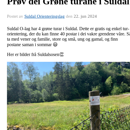
Prøv dei Grøne turane i Suldal
Postet av
Suldal Orienteringslag
den
22. jun 2024
Suldal O-lag har 4 grøne turar i Suldal. Dette er gratis og enkel tur-
orientering, der du kan finne 40 postar i dei vakre grendene våre. S
ta med vener og familie, store og små, ung og gamal, og finn
postane saman i sommar 😃
Her er bilder frå Suldalsosen👏