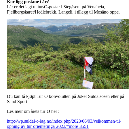
Kor ligg postane i år?
I år er det lagt ut tur-O-postar i Stegåsen, på Venaheia, i
Fjellbergskaret/Hedlebrekk, Langeli, i tillegg til Mosåno oppe.
Du kan få kjøpt Tur-O konvolutten på Joker Suldalsosen eller på
Sand Sport
Les meir om årets tur-O her :
http://wp.suldal-o-lag.no/index.php/2023/06/03/velkommen-til-
opning-av-tur-orienteringa-2023/#more-3551