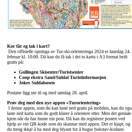
Kor får eg tak i kart?
Den offisielle opninga av Tur-ski-orienteringa 2024 er laurdag 24.
februar kl. 10:00. Då kan du få tak i dei to karta i A3 format heilt
gratis på:
Gullingen Skisenter/Turistsenter
Coop ekstra Sand/Suldal Turistinformasjon
Joker Suldalsosen
Postane ligg ute til og med søndag 28. april.
Prøv deg med den nye appen «Turorientering»
I denne appen, som du kan laste ned gratis på mobilen, kan du ogs
laste ned karta som du godt klarer å orientere etter. Men det geniale
kjem når du har funne ein post. Då kan du registrere posten ved
hjelp av ein QR-kode som du skannar med appen. Det er kjapt, og
du treng ikkje å ha med deg blyant for å hugse bokstav-kodane.