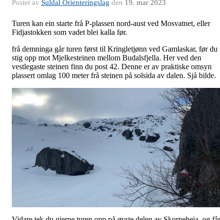
Postet av
Suldal Orienteringslag
den
19. mar 2023
Turen kan ein starte frå P-plassen nord-aust ved Mosvatnet, eller
Fidjastokken som vadet blei kalla før.
frå demninga går turen først til Kringletjønn ved Gamlaskar, før du
stig opp mot Mjelkesteinen mellom Budalsfjella. Her ved den
vestlegaste steinen finn du post 42. Denne er av praktiske omsyn
plassert omlag 100 meter frå steinen på solsida av dalen. Sjå bilde.
Vidare tek du gjerne turen opp på øvste delen av Skorpeheia, og få