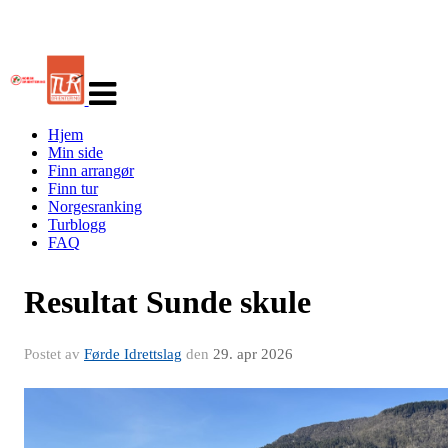
Veksle
navigasjon
Hjem
Min side
Finn arrangør
Finn tur
Norgesranking
Turblogg
FAQ
Resultat Sunde skule
Postet av
Førde Idrettslag
den
29. apr 2026