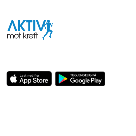
I samarbeid med
Aktiv
mot
kreft
Last ned appen her