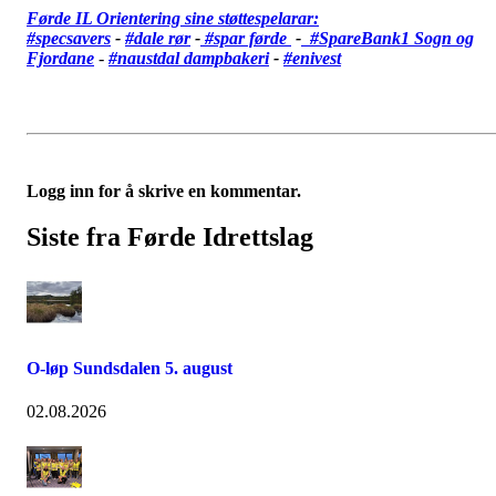
Førde IL Orientering sine støttespelarar:
#specsavers
-
#dale rør
-
#spar førde
-
#SpareBank1 Sogn og
Fjordane
-
#
naustdal dampbakeri
-
#enivest
Logg inn for å skrive en kommentar.
Siste fra Førde Idrettslag
O-løp Sundsdalen 5. august
02.08.2026