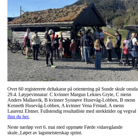
Over 60 registererte deltakarar på orientering på Sunde skule onsd
29.4. Løypevinnarar: C kvinner Margun Leknes Gryte, C menn
Anders Mallasvik, B kvinner Synnøve Husevåg-Lobben, B menn
Kenneth Husevåg-Lobben, A kvinner Vena Fristad, A menn
Laurenz Elstner. Fullstendig resultatliste med strekktider og vegval
finn du her.
Neste nærløp vert 6. mai med oppmøte Førde vidaregåande
skule.
Løpet av lagsmeisterskap sprint.