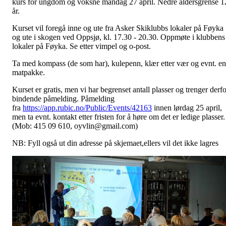
kurs for ungdom og voksne mandag 27 april. Nedre aldersgrense 1
år.
Kurset vil foregå inne og ute fra Asker Skiklubbs lokaler på Føyka
og ute i skogen ved Oppsjø, kl. 17.30 - 20.30. Oppmøte i klubbens
lokaler på Føyka. Se etter vimpel og o-post.
Ta med kompass (de som har), kulepenn, klær etter vær og evnt. en
matpakke.
Kurset er gratis, men vi har begrenset antall plasser og trenger derfo
bindende påmelding. Påmelding
fra
https://app.rubic.no/Public/Events/42163
innen lørdag 25 april,
men ta evnt. kontakt etter fristen for å høre om det er ledige plasser.
(Mob: 415 09 610, oyvlin@gmail.com)
NB: Fyll også ut din adresse på skjemaet,ellers vil det ikke lagres