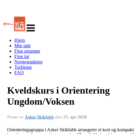
Veksle
navigasjon
Hjem
Min side
Finn arrangør
Finn tur
Norgesranking
Turblogg
FAQ
Kveldskurs i Orientering
Ungdom/Voksen
Postet av
Asker Skiklubb
den
15. apr 2026
Orienteringsgruppa i Asker Skiklubb arrangerer et kort og kompakt