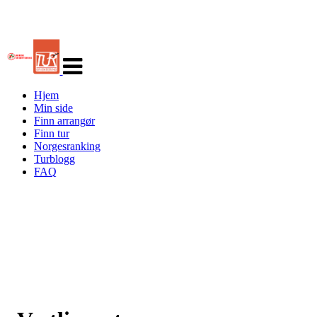
Veksle
navigasjon
Hjem
Min side
Finn arrangør
Finn tur
Norgesranking
Turblogg
FAQ