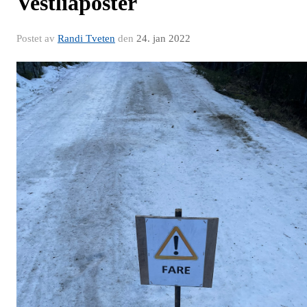
Vestliaposter
Postet av
Randi Tveten
den
24. jan 2022