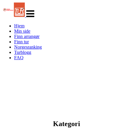
Veksle
navigasjon
Hjem
Min side
Finn arrangør
Finn tur
Norgesranking
Turblogg
FAQ
Kategori