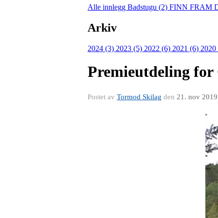
Alle innlegg
Badstugu (2)
FINN FRAM 
Arkiv
2024 (3)
2023 (5)
2022 (6)
2021 (6)
2020
Premieutdeling for
Postet av
Tormod Skilag
den
21. nov 2019