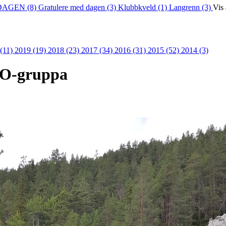
DAGEN (8)
Gratulere med dagen (3)
Klubbkveld (1)
Langrenn (3)
Vis 
 (11)
2019 (19)
2018 (23)
2017 (34)
2016 (31)
2015 (52)
2014 (3)
 O-gruppa