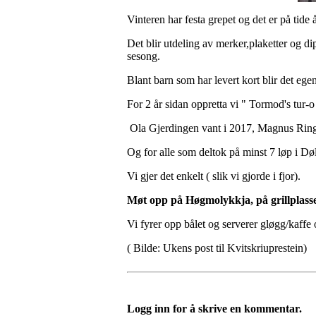
Vinteren har festa grepet og det er på tid
Det blir utdeling av merker,plaketter og di
sesong.
Blant barn som har levert kort blir det eg
For 2 år sidan oppretta vi " Tormod's tur-o
Ola Gjerdingen vant i 2017, Magnus Ringl
Og for alle som deltok på minst 7 løp i Døl
Vi gjer det enkelt ( slik vi gjorde i fjor).
Møt opp på Høgmolykkja, på grillplass
Vi fyrer opp bålet og serverer gløgg/kaffe
( Bilde: Ukens post til Kvitskriuprestein)
Logg inn for å skrive en kommentar.