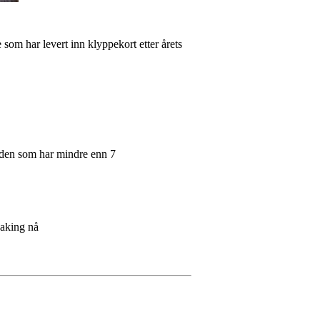
 som har levert inn klyppekort etter årets
O.
il den som har mindre enn 7
r aking nå