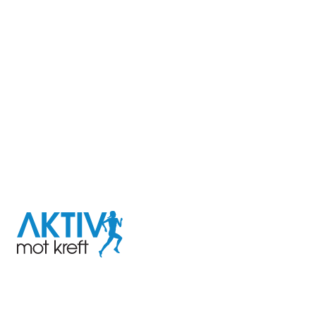
I samarbeid med
Aktiv
mot
kreft