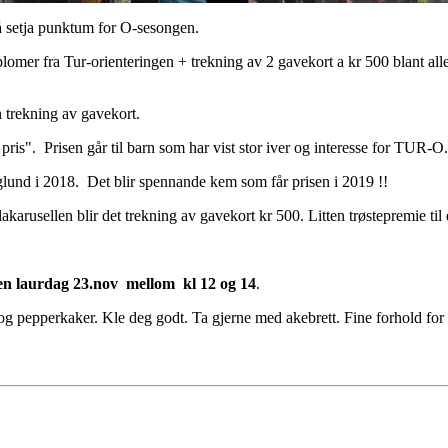
e å setja punktum for O-sesongen.
plomer fra Tur-orienteringen + trekning av 2 gavekort a kr 500 blant alle
en trekning av gavekort.
 pris". Prisen går til barn som har vist stor iver og interesse for TUR-
und i 2018. Det blir spennande kem som får prisen i 2019 !!
akarusellen blir det trekning av gavekort kr 500. Litten trøstepremie t
en laurdag 23.nov mellom kl 12 og 14
.
 og pepperkaker. Kle deg godt. Ta gjerne med akebrett. Fine forhold fo