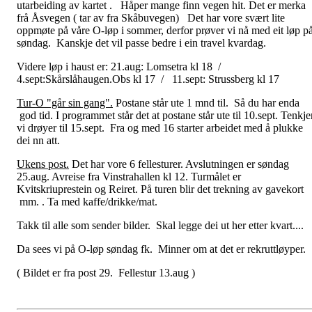
utarbeiding av kartet . Håper mange finn vegen hit. Det er merka
frå Åsvegen ( tar av fra Skåbuvegen) Det har vore svært lite
oppmøte på våre O-løp i sommer, derfor prøver vi nå med eit løp p
søndag. Kanskje det vil passe bedre i ein travel kvardag.
Videre løp i haust er: 21.aug: Lomsetra kl 18 /
4.sept:Skårslåhaugen.Obs kl 17 / 11.sept: Strussberg kl 17
Tur-O "går sin gang".
Postane står ute 1 mnd til. Så du har enda
god tid. I programmet står det at postane står ute til 10.sept. Tenkje
vi drøyer til 15.sept. Fra og med 16 starter arbeidet med å plukke
dei nn att.
Ukens post.
Det har vore 6 fellesturer. Avslutningen er søndag
25.aug. Avreise fra Vinstrahallen kl 12. Turmålet er
Kvitskriuprestein og Reiret. På turen blir det trekning av gavekort
mm. . Ta med kaffe/drikke/mat.
Takk til alle som sender bilder. Skal legge dei ut her etter kvart....
Da sees vi på O-løp søndag fk. Minner om at det er rekruttløyper.
( Bildet er fra post 29. Fellestur 13.aug )