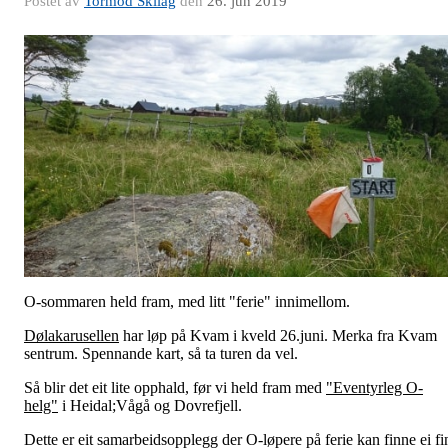
Postet av
Tormod Skilag
den
26. jun 2019
O-sommaren held fram, med litt "ferie" innimellom.
Dølakarusellen
har løp på Kvam i kveld 26.juni. Merka fra Kvam
sentrum. Spennande kart, så ta turen da vel.
Så blir det eit lite opphald, før vi held fram med
"Eventyrleg O-
helg"
i Heidal;Vågå og Dovrefjell.
Dette er eit samarbeidsopplegg der O-løpere på ferie kan finne ei fi