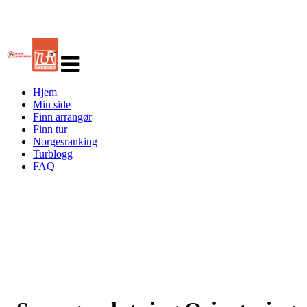
Veksle
navigasjon
Hjem
Min side
Finn arrangør
Finn tur
Norgesranking
Turblogg
FAQ