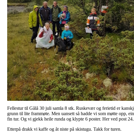
Fellestur til Gålå 30 juli samla 8 stk. Ruskevær og ferietid er kanskj
grunn til lite frammøte. Men uansett så hadde vi som møtte opp, ein
fin tur. Og vi gjekk heile runda og klypte 6 poster. Her ved post 24.
Etterpå drakk vi kaffe og åt niste på skistugu. Takk for turen.