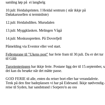
samling løp på ei langhelg
10.juli: Heidalsprinten. I Heidal sentrum ( står ikkje på
Dølakarusellen si terminliste)
12.juli: Heidalsdilten. Murudalen
13.juli: Myggklasken. Melingen Vågå
14.juli: Moskusspretten. På Dovrefjell
Påmelding via Eventor eller ved start.
Fellesturane til "Ukens post"
har ferie fram til 30.juli. Da er det tur
til Gålå
Turorienteringen
har ikkje ferie. Postane ligg der til 15.september, s
dei kan du besøke når det måtte passe.
GOD FERIE til alle, enten du reiser bort eller har verandaferie.
Tenk på den fine badeplassen vi har på Eidesand. Ikkje nødvendig 
reise til Syden, har sandstrand i Sorpero'n au oss