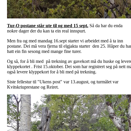
Tur-O postane står ute til og med 15 sept.
Så da har du enda
nokre dager der du kan ta ein real innspurt.
Men fra og med mandag 16.sept starter vi arbeidet med å ta inn
postane. Dei må vera fjerna til elgjakta starter den 25. Håper du ha
hatt ein fin sesong med mange fine turer.
Og så, for å bli med på trekning av gavekort må du huske og lever
klyppekortet . Frist 15.oktober. Dei som har registrert seg på nett m
også levere klyppekort for å bli med på trekning.
Siste fellestur til "Ukens post" var 13.august, og turmålet var
Kvitskriuprestane og Reiret.