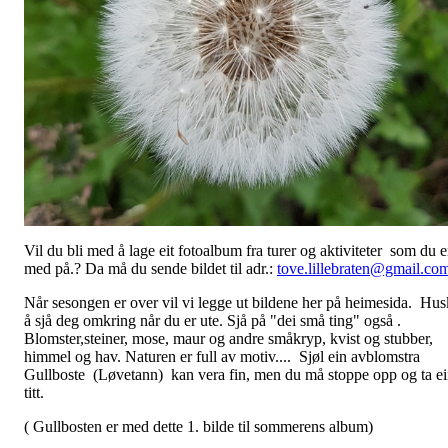
Vil du bli med å lage eit fotoalbum fra turer og aktiviteter som du e
med på.? Da må du sende bildet til adr.:
tove.lillebraten@gmail.co
Når sesongen er over vil vi legge ut bildene her på heimesida. Hus
å sjå deg omkring når du er ute. Sjå på "dei små ting" også .
Blomster,steiner, mose, maur og andre småkryp, kvist og stubber,
himmel og hav. Naturen er full av motiv.... Sjøl ein avblomstra
Gullboste (Løvetann) kan vera fin, men du må stoppe opp og ta e
titt.
( Gullbosten er med dette 1. bilde til sommerens album)