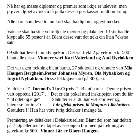
Nå har eg masse diplomer og premier som ikkje er utlevert, men
prøver i løpet av uka å få putta desse i postkasser rundt omkring.
Alle barn som leverte inn kort skal ha diplom, og evt merker.
Vaksne skal ha sine velfortjente merker og plaketter. 13 stk hadde
klypt alle 55 poster i år. Blant desse vart det trekt ein liten "ekstra
sak"
69 stk har levert inn klyppekort. Det var trekt 2 gavekort a kr 500
blant alle desse:
Vinnere vart Kari Vaterland og Aud Byrløkke
Det var egen trekning blant barna, 27 stk totalt og vinnere vart
Mia
Haugen Bergheim,Petter Johansen
Myren, Ola Nybakken og
Ingrid Nybakken.
Desse fekk gavekort på 300,. kr.
Vi deler ut
" Tormod's Tur-O pris "
. Blant barna. Denne prisen
vart oppretta i 2017 . Det er ein pokal med inskripsjon som du får
" til odel og eige" Statutter er at du har vist stor iver og
interesse for tur-O.
I år gjekk prisen til Magnus Lillebråten.
Gratulere !! Han har vore ivrig deltaker i mange år.
Premiering av deltakere i Dølakarusellen: Blant dei som har deltatt
på 7 løp eller meire i løpet av sesongen blir med på trekning av
gavekort kr 500.
Vinner i år er Bjørn Haugen.