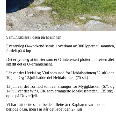
Samlingsplass i osen på Melingen
Eventyrleg O-weekend samla i overkant av 300 løpere til sammen,
fordelt på 4 løp
Det er tydeleg at turister som er O-interessert plotter inn reisemålet
sitt dit det er O-arrangement.
I år var det Heidal og Viul som stod for Heidalsprinten(32 stk) den
10.juli. Og 12.juli hadde dei Heidalsdilten (75 stk)
13.juli var det Tormod som var arrangør for Myggklasken (67), og
14.juli var det Wing OK som arrangerte Moskusspretten( 135 stk)
oppe på Dovrefjell.
Vi har hatt dette samarbeidet i fleire år ( Raphamn var med ei
periode også, men i år går det løpet den 27.juli