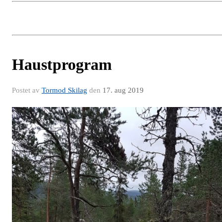
Haustprogram
Postet av
Tormod Skilag
den
17. aug 2019