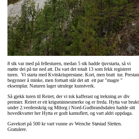
8 stk var med på fellesturen, medan 5 stk hadde tjuvstarta, så vi
møtte dei på tur ned att. Da vart det totalt 13 som fekk registrert
turen. Vi starta med Kvitskriuprestane. Kort, men bratt tur. Presta
begynner å minke, men fortsatt står det att eit par "magre "
eksemplar. Naturen lager utrulege kunstverk.
Så gjekk turen til Reiret, der vi tok kafferast og trekning av div
premier. Reiret er eit krigsminnesmerke og er freda. Hytta var brukt
under 2.verdenskrig og Milorg i Nord-Gudbrandsdalen hadde sitt
hovedkvarter her Hytta er godt kamuflert, og vart aldri oppdaga.
Gavekort på 500 kr vart vunne av Wenche Støstad Sletten.
Gratulere.