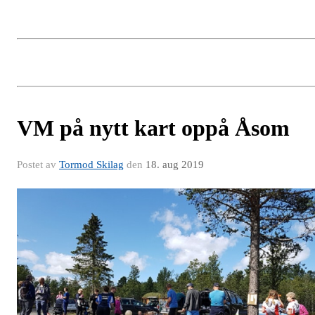
VM på nytt kart oppå Åsom
Postet av
Tormod Skilag
den
18. aug 2019