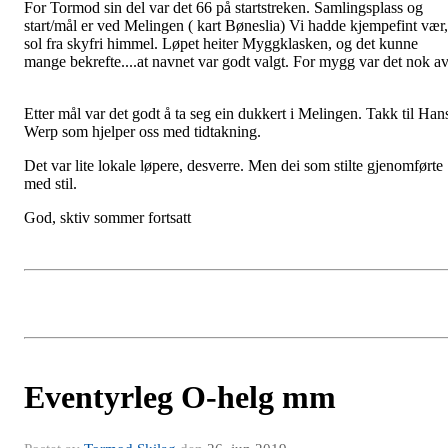
For Tormod sin del var det 66 på startstreken. Samlingsplass og
start/mål er ved Melingen ( kart Bøneslia) Vi hadde kjempefint vær,
sol fra skyfri himmel. Løpet heiter Myggklasken, og det kunne
mange bekrefte....at navnet var godt valgt. For mygg var det nok av
Etter mål var det godt å ta seg ein dukkert i Melingen. Takk til Han
Werp som hjelper oss med tidtakning.
Det var lite lokale løpere, desverre. Men dei som stilte gjenomførte
med stil.
God, sktiv sommer fortsatt
Eventyrleg O-helg mm