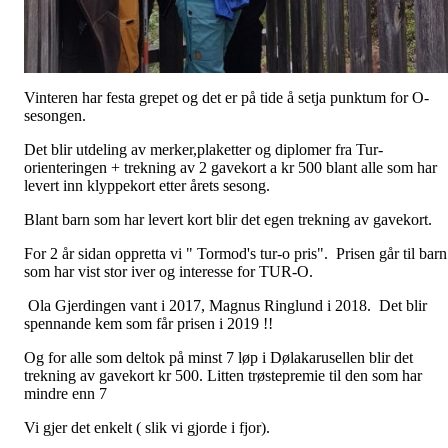
Vinteren har festa grepet og det er på tide å setja punktum for O-
sesongen.
Det blir utdeling av merker,plaketter og diplomer fra Tur-
orienteringen + trekning av 2 gavekort a kr 500 blant alle som har
levert inn klyppekort etter årets sesong.
Blant barn som har levert kort blir det egen trekning av gavekort.
For 2 år sidan oppretta vi " Tormod's tur-o pris". Prisen går til barn
som har vist stor iver og interesse for TUR-O.
Ola Gjerdingen vant i 2017, Magnus Ringlund i 2018. Det blir
spennande kem som får prisen i 2019 !!
Og for alle som deltok på minst 7 løp i Dølakarusellen blir det
trekning av gavekort kr 500. Litten trøstepremie til den som har
mindre enn 7
Vi gjer det enkelt ( slik vi gjorde i fjor).