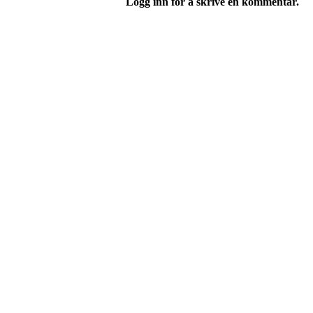
Logg inn for å skrive en kommentar.
Turorientering.no er den offisielle portalen for
© 2022 — Norges Orienteringsforbund
Info
Brukerstøtte
Blogg
Betingelser
Kontakt oss