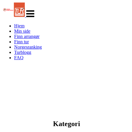
Veksle
navigasjon
Hjem
Min side
Finn arrangør
Finn tur
Norgesranking
Turblogg
FAQ
Kategori