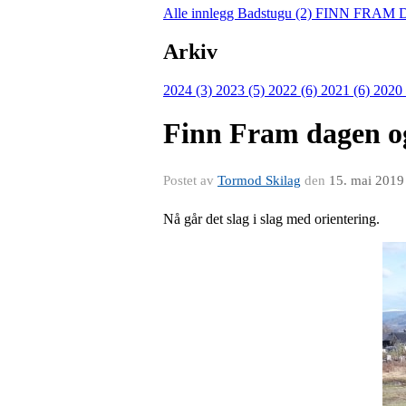
Alle innlegg
Badstugu (2)
FINN FRAM 
Arkiv
2024 (3)
2023 (5)
2022 (6)
2021 (6)
2020
Finn Fram dagen o
Postet av
Tormod Skilag
den
15. mai 2019
Nå går det slag i slag med orientering.