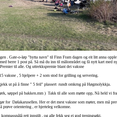
gen . Gate-o-løp "bytta navn" til Finn Fram dagen og eit litt anna opple
med berre 1 post på. Så må du inn til målområdet og få nytt kart med ny p
 Premier til alle. Og uttrekkspremie blant dei vaksne
 15 vaksne , 5 hjelpere + 2 som stod for grilling og servering.
m gjekk ut på å finne " 5 feil" plassert rundt omkrng på Høgmolykkja.
i bjørk, søppel på bakken.mm ) Takk til alle som møtte opp, Nå held vi f
r for Dølakarusellen. Her er det mest vaksne som møter, men må presise
l å prøve orientering , er hjerteleg velkomne.
kompassnålå rett innstilt , og alle fekk seg ei god treningsøkt.