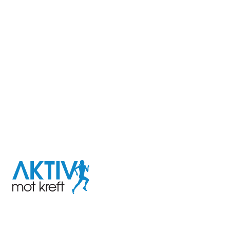
I samarbeid med
Aktiv
mot
kreft