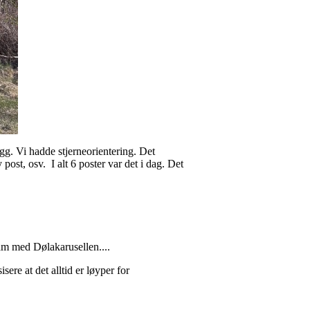
gg. Vi hadde stjerneorientering. Det
ost, osv. I alt 6 poster var det i dag. Det
ram med Dølakarusellen....
re at det alltid er løyper for