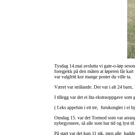
Tysdag 14.mai avslutta vi gate-o-løp seson
foregjekk på den måten at løperen får kart 
var valgfritt kor mange poster du ville ta.
Været var strålande. Det var i alt 24 barn,
I tillegg var det ei lita ekstraoppgave so
( f.eks appelsin i eit tre, furukongler i e
Onsdag 15. var det Tormod som var arrangø
nybegynnere, så alle som har tid og lyst ti
På start var det kun 11 stk, men alle hadde 