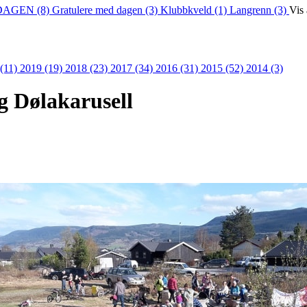
DAGEN (8)
Gratulere med dagen (3)
Klubbkveld (1)
Langrenn (3)
Vis 
 (11)
2019 (19)
2018 (23)
2017 (34)
2016 (31)
2015 (52)
2014 (3)
g Dølakarusell