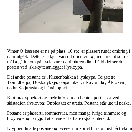
Vinter O-kassene er nå på plass. 10 stk er plassert rundt omkring i
nærmiljøet. Dette er ikkje avansert orientering , men meint som eit
mål å gå innom på kveldsturen / trimturen din. På bildet ser du
posten ved skiskytteranlegget i lysløypa.
Dei andre postane er i Kirstenbakken i lysløypa, Teigsætra,
Taarudberga, Dokkalykkja, Gapahuken, i Rovrunda , Åkroken ,
nedre Søljurusta og Hånåhoppet.
Kart m/klyppekort og meir info kan du hente i postkassa ved
skistadion (lysløypa) Opplegget er gratis. Postane står ute til påske.
Postane er plassert i sommerstier, men mange ivrige trimmere og
brøytegjeng har gjort at stiene er farbare også vinterstid.
Klypper du alle postane og leverer inn kortet blir du med på trekni