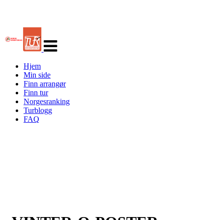
Veksle
navigasjon
Hjem
Min side
Finn arrangør
Finn tur
Norgesranking
Turblogg
FAQ