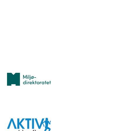
Nyttige ressurser
Hva er TurOrientering?
Lær orientering
Idrettsbutikken
Personvern
Med støtte fra
Miljødirektoratet
I samarbeid med
Aktiv
mot
kreft