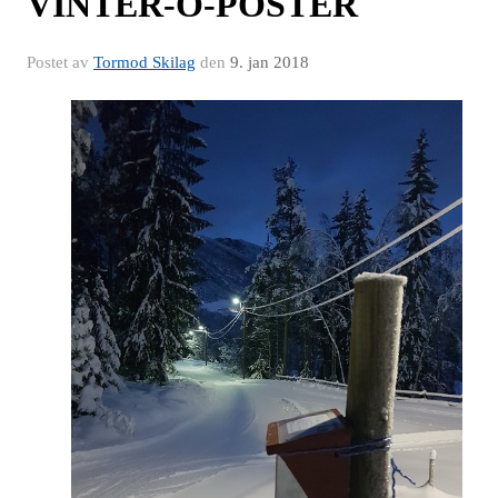
VINTER-O-POSTER
Postet av
Tormod Skilag
den
9. jan 2018