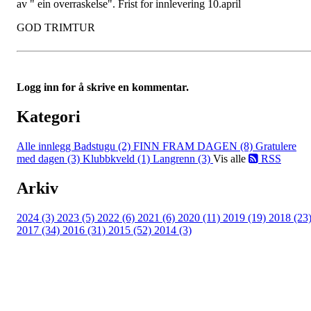
av " ein overraskelse". Frist for innlevering 10.april
GOD TRIMTUR
Logg inn for å skrive en kommentar.
Kategori
Alle innlegg
Badstugu (2)
FINN FRAM DAGEN (8)
Gratulere
med dagen (3)
Klubbkveld (1)
Langrenn (3)
Vis alle
RSS
Arkiv
2024 (3)
2023 (5)
2022 (6)
2021 (6)
2020 (11)
2019 (19)
2018 (23
2017 (34)
2016 (31)
2015 (52)
2014 (3)