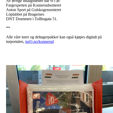
Av øvrige utsalgssteder har vi i år:
Fargexperten på Konnerudsenteret
Anton Sport på Gulskogensenteret
Löplabbet på Bragernes
DNT Drammen i Tollbugata 51.
**
Alle våre turer og deltagerpakker kan også kjøpes digitalt på
turportalen,
turO.no/konnerud