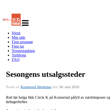
Veksle
navigasjon
Hjem
Min side
Finn arrangør
Finn tur
Norgesranking
Turblogg
FAQ
Sesongens utsalgssteder
Postet av
Konnerud Idrettslag
den
30. mai 2026
Rett før helga fikk Circle K på Konnerud påfyll av nærtrimposer o
deltagerhefter.