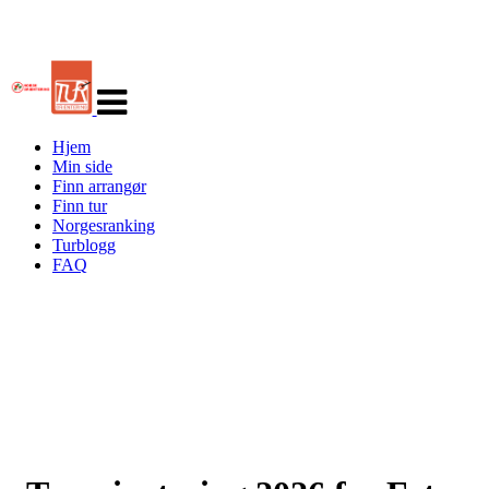
Veksle
navigasjon
Hjem
Min side
Finn arrangør
Finn tur
Norgesranking
Turblogg
FAQ