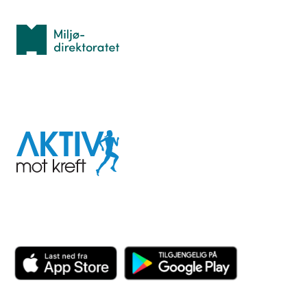
Miljødirektoratet
I samarbeid med
Aktiv
mot
kreft
Last ned appen her