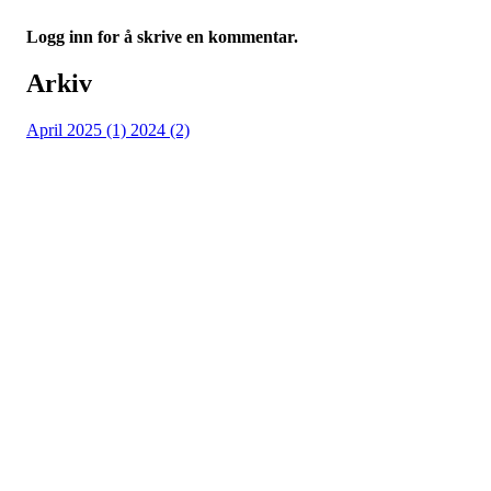
Logg inn for å skrive en kommentar.
Arkiv
April 2025 (1)
2024 (2)
Turorientering.no er den offisielle portalen for
turorientering på nett fra Norges
Orienteringsforbund.