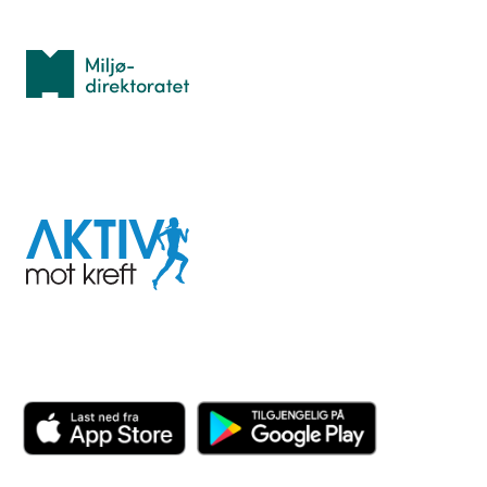
Med støtte fra
Miljødirektoratet
I samarbeid med
Aktiv
mot
kreft
Last ned appen her