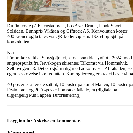
Du finner de på Estenstadhytta, hos Axel Bruun, Hank Sport
Solsiden, Bunnpris Vikåsen og Offtrack AS. Konvolutten koster
400 kroner og betales via QR-kode/ vippsnr. 19354 oppgitt på
konvolutten.
Kart
I år bruker vi bl.a. Stavsjøfjellet, kartet som ble synfart i 2024, med
angrepspunkt fra Jervskogen skisenter. Tilkomst via Hommelvik,
Selbuvegen 53. Det er også mulig med adkomst via Abrahallen, se
egen beskrivelse i konvolutten. Kart og terreng er av det beste vi ha
40 poster er allerede satt ut, 10 poster på kartet Månen, 10 poster p
Festningen og 20 X-poster i området Midtbyen (digitale og
tilgjengelig kun i appen Turorientering).
Logg inn for å skrive en kommentar.