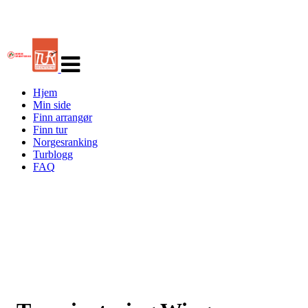
Veksle
navigasjon
Hjem
Min side
Finn arrangør
Finn tur
Norgesranking
Turblogg
FAQ