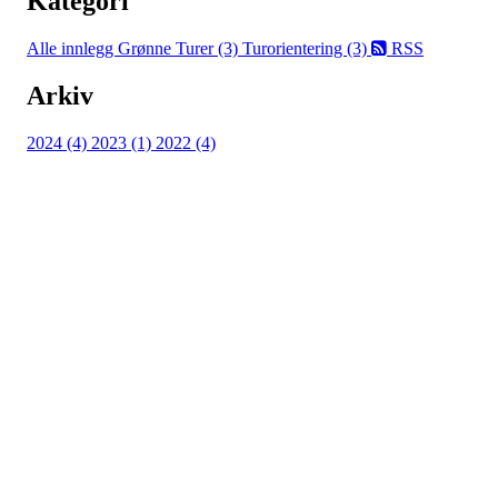
Kategori
Alle innlegg
Grønne Turer (3)
Turorientering (3)
RSS
Arkiv
2024 (4)
2023 (1)
2022 (4)
Turorientering.no er den offisielle portalen for
turorientering på nett fra Norges
Orienteringsforbund.