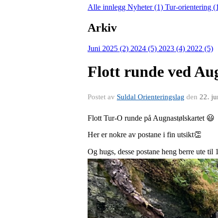
Alle innlegg
Nyheter (1)
Tur-orientering 
Arkiv
Juni 2025 (2)
2024 (5)
2023 (4)
2022 (5)
Flott runde ved Au
Postet av
Suldal Orienteringslag
den
22. j
Flott Tur-O runde på Augnastølskartet 😃
Her er nokre av postane i fin utsikt👏
Og hugs, desse postane heng berre ute til 