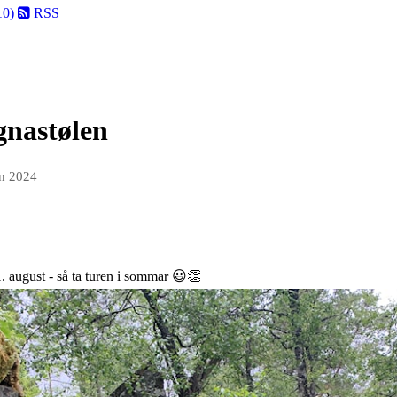
(10)
RSS
gnastølen
un 2024
1. august - så ta turen i sommar 😃👏