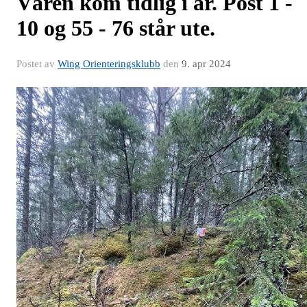
Våren kom tidlig i år. Post 1 -
10 og 55 - 76 står ute.
Postet av
Wing Orienteringsklubb
den
9. apr 2024