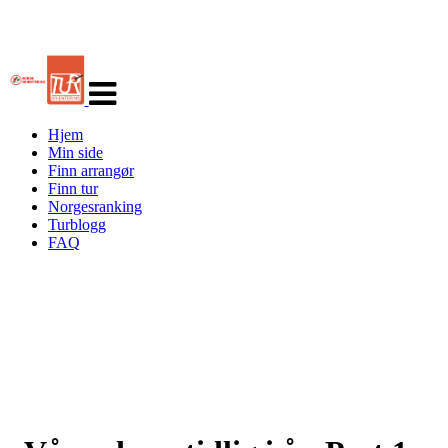
Veksle
navigasjon
Hjem
Min side
Finn arrangør
Finn tur
Norgesranking
Turblogg
FAQ