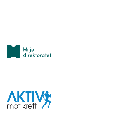
Idrettsbutikken
Personvern
Med støtte fra
Miljødirektoratet
I samarbeid med
Aktiv
mot
kreft
Last ned appen her