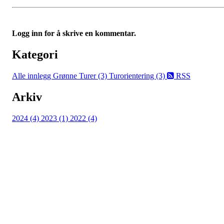
Logg inn for å skrive en kommentar.
Kategori
Alle innlegg
Grønne Turer (3)
Turorientering (3)
RSS
Arkiv
2024 (4)
2023 (1)
2022 (4)
Turorientering.no er den offisielle portalen for
turorientering på nett fra Norges