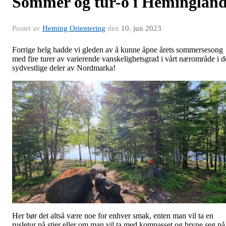
Sommer og tur-o i Heminglan
Postet av
Heming Orientering
den
10. jun 2023
Forrige helg hadde vi gleden av å kunne åpne årets sommersesong
med fire turer av varierende vanskelighetsgrad i vårt nærområde i d
sydvestlige deler av Nordmarka!
Her bør det altså være noe for enhver smak, enten man vil ta en
rusletur på stier eller om man vil ta med kompasset og bryne seg på