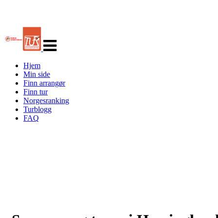
Veksle
navigasjon
Hjem
Min side
Finn arrangør
Finn tur
Norgesranking
Turblogg
FAQ