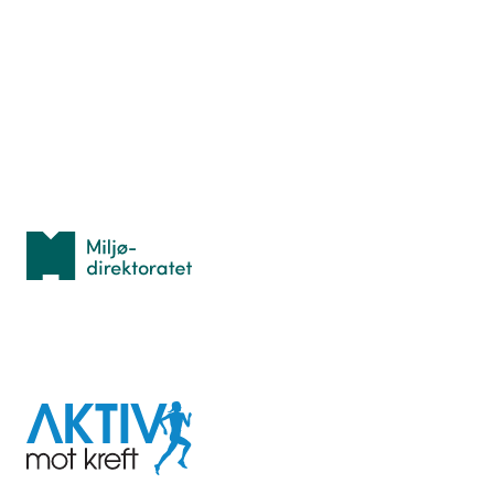
Hva er TurOrientering?
Lær orientering
Idrettsbutikken
Personvern
Med støtte fra
Miljødirektoratet
I samarbeid med
Aktiv
mot
kreft