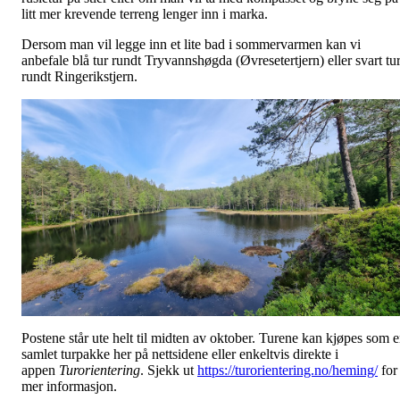
litt mer krevende terreng lenger inn i marka.
Dersom man vil legge inn et lite bad i sommervarmen kan vi
anbefale blå tur rundt Tryvannshøgda (Øvresetertjern) eller svart tu
rundt Ringerikstjern.
Postene står ute helt til midten av oktober. Turene kan kjøpes som 
samlet turpakke her på nettsidene eller enkeltvis direkte i
appen
Turorientering
. Sjekk ut
https://turorientering.no/heming/
for
mer informasjon.