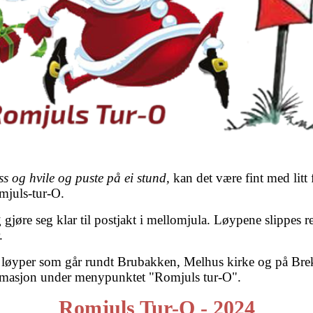
øss og hvile og puste på ei stund,
kan det være fint med litt 
omjuls-tur-O.
gjøre seg klar til postjakt i mellomjula. Løypene slippes ret
.
s løyper som går rundt Brubakken, Melhus kirke og på Brek
ormasjon under menypunktet "Romjuls tur-O".
Romjuls Tur-O - 2024