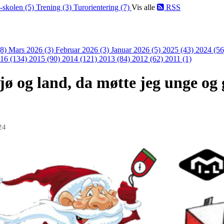
-skolen (5)
Trening (3)
Turorientering (7)
Vis alle
RSS
(8)
Mars 2026 (3)
Februar 2026 (3)
Januar 2026 (5)
2025 (43)
2024 (5
16 (134)
2015 (90)
2014 (121)
2013 (84)
2012 (62)
2011 (1)
jø og land, da møtte jeg unge og
24