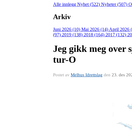
Alle innlegg
Nyhet (522)
Nyheter (507)
O
Arkiv
Juni 2026 (10)
Mai 2026 (14)
April 2026 
(97)
2019 (138)
2018 (164)
2017 (132)
20
Jeg gikk meg over s
tur-O
Postet av
Melhus Idrettslag
den
23. des 20