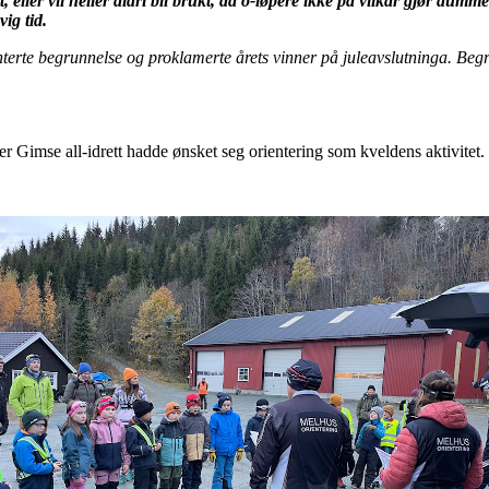
itt, eller vil heller aldri bli brukt, da o-løpere ikke på vilkår gjør du
vig tid.
enterte begrunnelse og proklamerte årets vinner på juleavslutninga. Beg
er Gimse all-idrett hadde ønsket seg orientering som kveldens aktivitet.