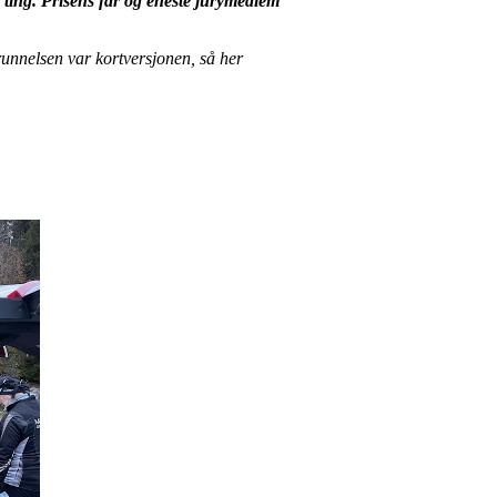
mme ting. Prisens far og eneste jurymedlem
runnelsen var kortversjonen, så her