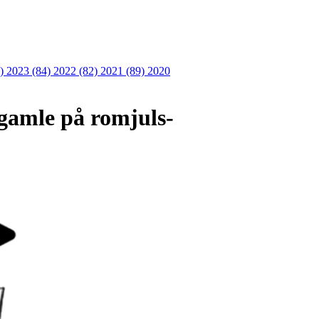
6)
2023 (84)
2022 (82)
2021 (89)
2020
 gamle på romjuls-