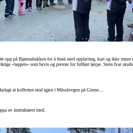
tt opp på Bjønnabakken for å bistå med opplæring, kart og ikke minst mu
 viktige «lappen» som bevis og premie for fullført løype. Stein Ivar skull
 klarlagt at kofferten stod igjen i Måssåvegen på Gimse…
uppa av instruktører med.