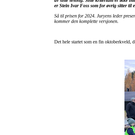
av siste sesong. Siste kriterium er ikke bl
er Stein Ivar Foss som for øvrig sitter til e
Så til prisen for 2024. Juryens leder pres
kommer den komplette versjonen.
Det hele startet som en fin oktoberkveld, d