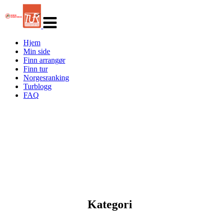
Veksle
navigasjon
Hjem
Min side
Finn arrangør
Finn tur
Norgesranking
Turblogg
FAQ
Kategori