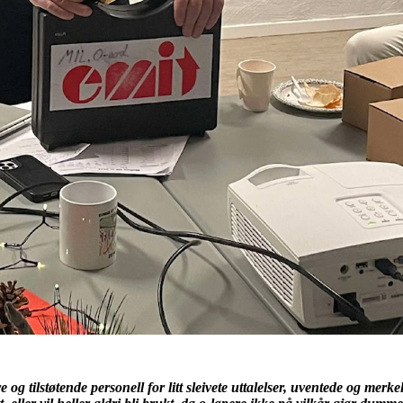
lstøtende personell for litt sleivete uttalelser, uventede og merkel