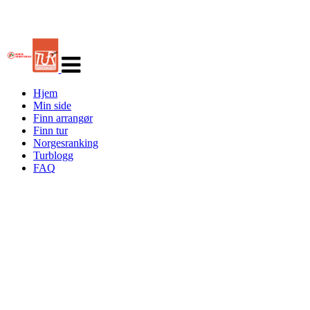
Veksle
navigasjon
Hjem
Min side
Finn arrangør
Finn tur
Norgesranking
Turblogg
FAQ
Turorientering.no er den offisielle portalen for