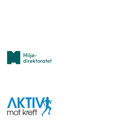
Lær orientering
Idrettsbutikken
Personvern
Med støtte fra
Miljødirektoratet
I samarbeid med
Aktiv
mot
kreft