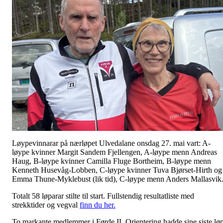
Løypevinnarar på nærløpet Ulvedalane onsdag 27. mai vart: A-
løype kvinner Margit Sandem Fjellengen, A-løype menn Andreas
Haug, B-løype kvinner Camilla Fluge Bortheim, B-løype menn
Kenneth Husevåg-Lobben, C-løype kvinner Tuva Bjørset-Hirth og
Emma Thune-Myklebust (lik tid), C-løype menn Anders Mallasvik
Totalt 58 løparar stilte til start. Fullstendig resultatliste med
strekktider og vegval
finn du her.
To markante medlemmer i Førde IL Orientering hadde sine siste lø