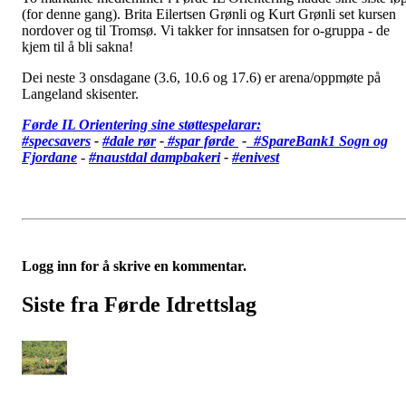
(for denne gang). Brita Eilertsen Grønli og Kurt Grønli set kursen
nordover og til Tromsø. Vi takker for innsatsen for o-gruppa - de
kjem til å bli sakna!
Dei neste 3 onsdagane (3.6, 10.6 og 17.6) er arena/oppmøte på
Langeland skisenter.
Førde IL Orientering sine støttespelarar:
#specsavers
-
#dale rør
-
#spar førde
-
#SpareBank1 Sogn og
Fjordane
-
#
naustdal dampbakeri
-
#enivest
Logg inn for å skrive en kommentar.
Siste fra Førde Idrettslag