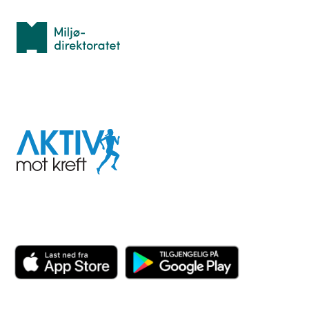
Miljødirektoratet
I samarbeid med
Aktiv
mot
kreft
Last ned appen her