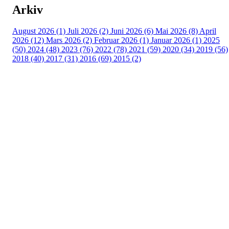
Arkiv
August 2026 (1)
Juli 2026 (2)
Juni 2026 (6)
Mai 2026 (8)
April
2026 (12)
Mars 2026 (2)
Februar 2026 (1)
Januar 2026 (1)
2025
(50)
2024 (48)
2023 (76)
2022 (78)
2021 (59)
2020 (34)
2019 (56)
2018 (40)
2017 (31)
2016 (69)
2015 (2)
Turorientering.no er den offisielle portalen for
turorientering på nett fra Norges
Orienteringsforbund.
© 2022 — Norges Orienteringsforbund