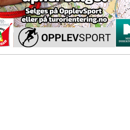
 turorientering på nett fra Norges Orienteringsforb