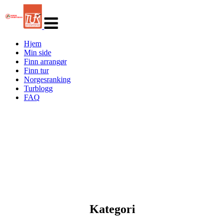
Veksle
navigasjon
Hjem
Min side
Finn arrangør
Finn tur
Norgesranking
Turblogg
FAQ
Kategori