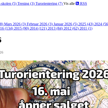
-skolen (5)
Trening (3)
Turorientering (7)
Vis alle
RSS
(8)
Mars 2026 (3)
Februar 2026 (3)
Januar 2026 (5)
2025 (43)
2024 (5
16 (134)
2015 (90)
2014 (121)
2013 (84)
2012 (62)
2011 (1)
6
026