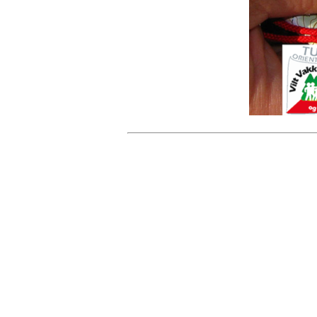
Turorientering.no er den offisielle portalen for