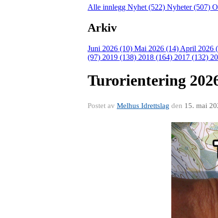
Alle innlegg
Nyhet (522)
Nyheter (507)
O
Arkiv
Juni 2026 (10)
Mai 2026 (14)
April 2026 
(97)
2019 (138)
2018 (164)
2017 (132)
20
Turorientering 202
Postet av
Melhus Idrettslag
den
15. mai 2