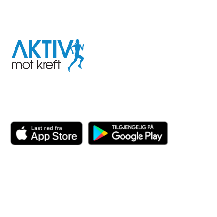
I samarbeid med
Aktiv
mot
kreft
Last ned appen her