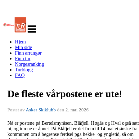
Veksle
navigasjon
Hjem
Min side
Finn arrangør
Finn tur
Norgesranking
Turblogg
FAQ
De fleste vårpostene er ute!
Postet av
Asker Skiklubb
den
2. mai 2026
Nå er postene på Bertelsmyråsen, Blåfjell, Høgås og Hval også satt
ut, og turene er åpnet. På Blåfjell er det frem til 14.mai et ønske fra
kommunen om å begrense ferdsel pga hekke- og yngletid, så om