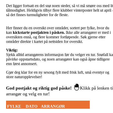
Det ligger fortsatt en del snø noen steder, så vi må smøre oss med lit
tålmodighet. Heldigvis tilbyr flere klubber vinterposter helt ut april 
så det finnes turmuligheter for de fleste.
Her finner du en oversikt over områder, sortert per fylke, hvor du
kan
kickstarte postjakten i påsken.
Ikke alle arrangører er med i
oversikten ennå, og flere kommer fortløpende. Søk gjerne etter
områder direkte i kartet på nettsiden for oversikt.
Viktig:
Sjekk alltid arrangørens informasjon før du velger en tur. Snøfall k
påvirke oppstartsdato, og noen arrangører kan også åpne tidligere
enn først annonsert.
Gjør deg klar for en ny sesong fylt med frisk luft, små eventyr og
store naturopplevelser!
🐣
God postjakt og riktig god påske!
Klikk på lenken ti
arrangør og velg en tur!
FYLKE
DATO
ARRANGØR