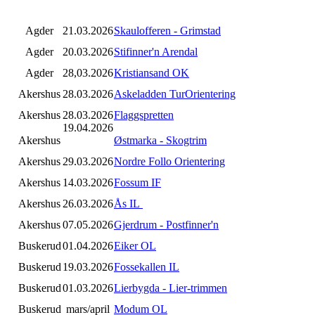
Agder
21.03.2026
Skaulofferen - Grimstad
Agder
20.03.2026
Stifinner'n Arendal
Agder
28,03.2026
Kristiansand OK
Akershus
28.03.2026
Askeladden TurOrientering
Akershus
28.03.2026
Flaggspretten
19.04.2026
Akershus
Østmarka - Skogtrim
Akershus
29.03.2026
Nordre Follo Orientering
Akershus
14.03.2026
Fossum IF
Akershus
26.03.2026
Ås IL
Akershus
07.05.2026
Gjerdrum - Postfinner'n
Buskerud
01.04.2026
Eiker OL
Buskerud
19.03.2026
Fossekallen IL
Buskerud
01.03.2026
Lierbygda - Lier-trimmen
Buskerud
mars/april
Modum OL