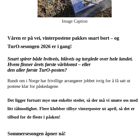
Image Caption
Våren er på vei, vinterpostene pakkes snart bort – og
TurO‑sesongen 2026 er i gang!
Snart spirer både hvitveis, blåveis og turglede over hele landet.
Hvem finner årets første vårblomst – eller
den aller første TurO‑posten?
Rundt om i Norge har frivillige arrangører jobbet ivrig for å få satt ut
postene klar for påskedagene.
Det ligger fortsatt mye snø enkelte steder, så der må vi smøre oss med
litt tålmodighet. Flere klubber tilbyr vinterposter ut april, så det er
tilbud for de fleste i påsken!
Sommersesongen åpner nå!