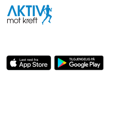
Aktiv
mot
kreft
Last ned appen her