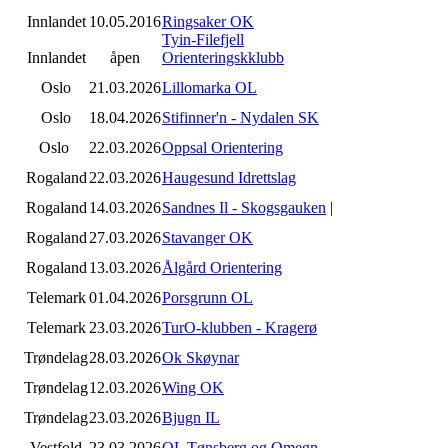
Innlandet
10.05.2016
Ringsaker OK
Tyin-Filefjell
Innlandet
åpen
Orienteringskklubb
Oslo
21.03.2026
Lillomarka OL
Oslo
18.04.2026
Stifinner'n - Nydalen SK
Oslo
22.03.2026
Oppsal Orientering
Rogaland
22.03.2026
Haugesund Idrettslag
Rogaland
14.03.2026
Sandnes Il - Skogsgauken
|
Rogaland
27.03.2026
Stavanger OK
Rogaland
13.03.2026
Ålgård Orientering
Telemark
01.04.2026
Porsgrunn OL
Telemark
23.03.2026
TurO-klubben - Kragerø
Trøndelag
28.03.2026
Ok Skøynar
Trøndelag
12.03.2026
Wing OK
Trøndelag
23.03.2026
Bjugn IL
Vestfold
23.03.2026
OL Tønsberg og Omegn