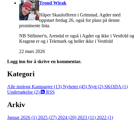
Trond Wirak
Håper Skaulofferen i Grimstad, Agder med
oppstart fredag 26, også for plass på denne
prominente lista.
NB Stifinner'n, Arendal er også i Agder og ikke i Vestfold o
Kragerø er og i Telemark og heller ikke i Vestfold
22 mars 2026
Logg inn for å skrive en kommentar.
Kategori
Alle innlegg
Kampanjer (13)
Nyheter (45)
Nytt (2)
SKODA (1)
Undersøkelse (2)
RSS
Arkiv
Januar 2026 (1)
2025 (27)
2024 (20)
2023 (11)
2022 (1)