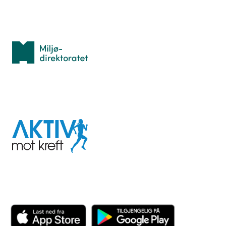
Med støtte fra
Miljødirektoratet
I samarbeid med
Aktiv
mot
kreft
Last ned appen her