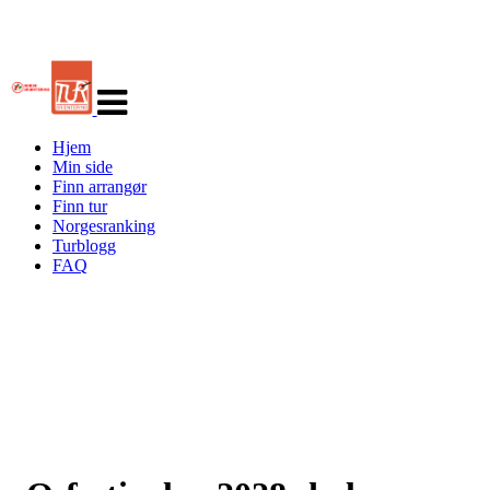
Veksle
navigasjon
Hjem
Min side
Finn arrangør
Finn tur
Norgesranking
Turblogg
FAQ