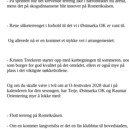
- På sprinten blir det krevende terreng like i nærområdet fra arena,
mens det på skogsdistansene blir innover på Romeriksåsen.
- Rene silketerrenget i forhold til det vi i Østmarka OK er vant til.
Og allerede nå er en kommet et stykke vei i arrangementet:
- Kristen Treekrem starter opp med karttegningen til sommeren, no
som borger for god kvalitet på det området, ellers er også mye på
plass i det viktigste nøkkelrollene.
Og om du skulle være i tvil om at O-festivalen 2028 skal i på
kalenderen for den sesongen, har Terje, Østmarka OK og Raumar
Orientering mye å lokke med:
- Flott terreng på Romriksåsen.
- Om en kommer langveisfra er det en fin klubbtur til hovedstaden,