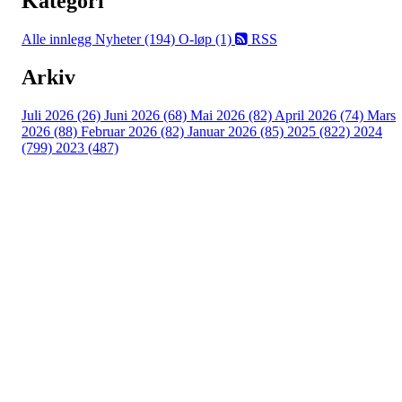
Kategori
Alle innlegg
Nyheter (194)
O-løp (1)
RSS
Arkiv
Juli 2026 (26)
Juni 2026 (68)
Mai 2026 (82)
April 2026 (74)
Mars
2026 (88)
Februar 2026 (82)
Januar 2026 (85)
2025 (822)
2024
(799)
2023 (487)
Turorientering.no er den offisielle portalen for
turorientering på nett fra Norges
Orienteringsforbund.