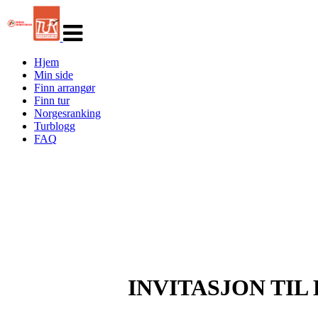
Veksle
navigasjon
Hjem
Min side
Finn arrangør
Finn tur
Norgesranking
Turblogg
FAQ
INVITASJON TI