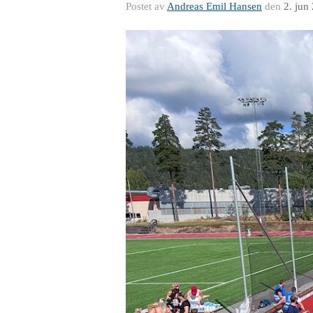
Postet av
Andreas Emil Hansen
den
2. jun