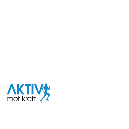
I samarbeid med
Aktiv
mot
kreft