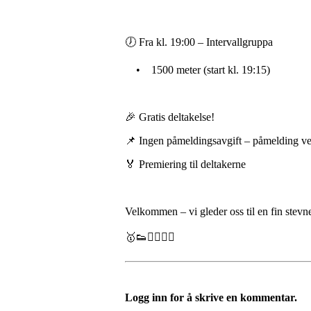
🕖 Fra kl. 19:00 – Intervallgruppa
• 1500 meter (start kl. 19:15)
🎉 Gratis deltakelse!
📌 Ingen påmeldingsavgift – påmelding v
🏅 Premiering til deltakerne
Velkommen – vi gleder oss til en fin ste
🥇👟🏃‍♀️🏃‍♂️
Logg inn for å skrive en kommentar.