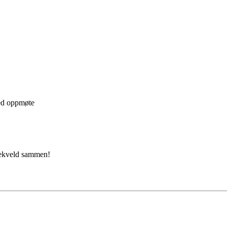
ed oppmøte
vnekveld sammen!