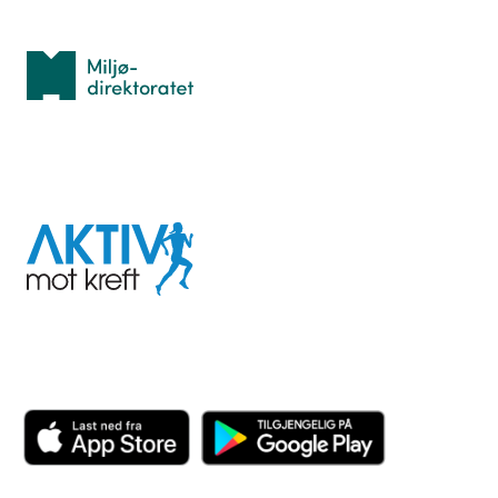
Med støtte fra
Miljødirektoratet
I samarbeid med
Aktiv
mot
kreft
Last ned appen her