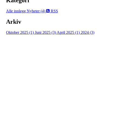
Kategori
Alle innlegg
Nyheter (4)
RSS
Arkiv
Oktober 2025 (1)
Juni 2025 (3)
April 2025 (1)
2024 (3)
Turorientering.no er den offisielle portalen for
turorientering på nett fra Norges
Orienteringsforbund.