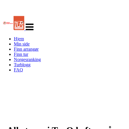
Veksle
navigasjon
Hjem
Min side
Finn arrangør
Finn tur
Norgesranking
Turblogg
FAQ