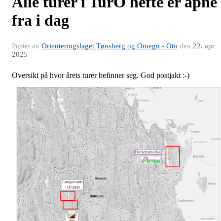
Alle turer i TurO hefte er åpne
fra i dag
Postet av
Orienteringslaget Tønsberg og Omegn - Oto
den
22. apr
2025
Oversikt på hvor årets turer befinner seg. God postjakt :-)