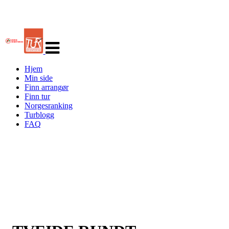
Veksle
navigasjon
Hjem
Min side
Finn arrangør
Finn tur
Norgesranking
Turblogg
FAQ