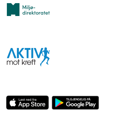
Miljødirektoratet
I samarbeid med
Aktiv
mot
kreft
Last ned appen her