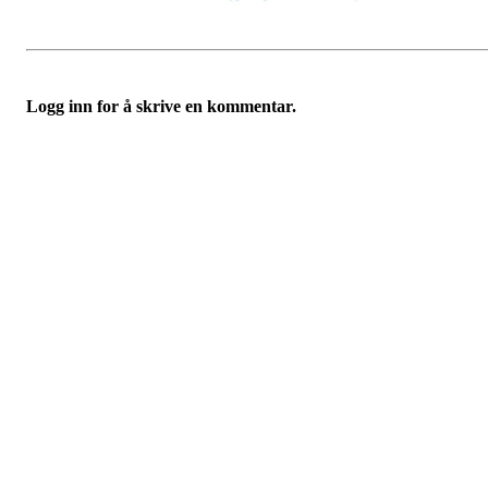
Logg inn for å skrive en kommentar.
Turorientering.no er den offisielle portalen for
turorientering på nett fra Norges
Orienteringsforbund.
© 2022 — Norges Orienteringsforbund