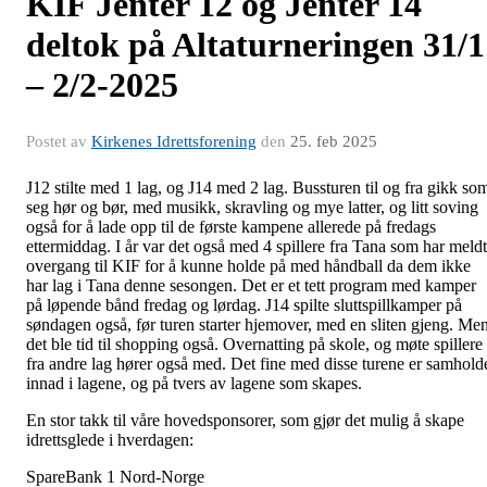
KIF Jenter 12 og Jenter 14
deltok på Altaturneringen 31/1
– 2/2-2025
Postet av
Kirkenes Idrettsforening
den
25. feb 2025
J12 stilte med 1 lag, og J14 med 2 lag. Bussturen til og fra gikk so
seg hør og bør, med musikk, skravling og mye latter, og litt soving
også for å lade opp til de første kampene allerede på fredags
ettermiddag. I år var det også med 4 spillere fra Tana som har meldt
overgang til KIF for å kunne holde på med håndball da dem ikke
har lag i Tana denne sesongen. Det er et tett program med kamper
på løpende bånd fredag og lørdag. J14 spilte sluttspillkamper på
søndagen også, før turen starter hjemover, med en sliten gjeng. Me
det ble tid til shopping også. Overnatting på skole, og møte spillere
fra andre lag hører også med. Det fine med disse turene er samhold
innad i lagene, og på tvers av lagene som skapes.
En stor takk til våre hovedsponsorer, som gjør det mulig å skape
idrettsglede i hverdagen:
SpareBank 1 Nord-Norge