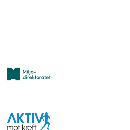
Nyttige ressurser
Hva er TurOrientering?
Lær orientering
Idrettsbutikken
Personvern
Med støtte fra
Miljødirektoratet
I samarbeid med
Aktiv
mot
kreft