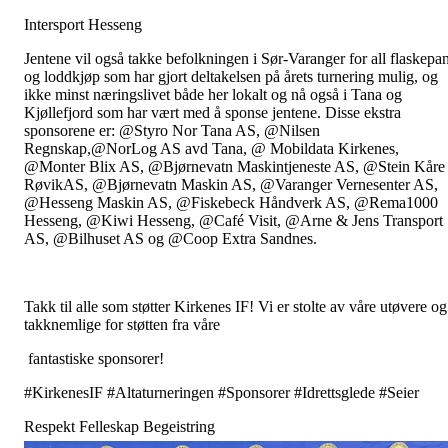
Intersport Hesseng
Jentene vil også takke befolkningen i Sør-Varanger for all flaskepan
og loddkjøp som har gjort deltakelsen på årets turnering mulig, og
ikke minst næringslivet både her lokalt og nå også i Tana og
Kjøllefjord som har vært med å sponse jentene. Disse ekstra
sponsorene er: @Styro Nor Tana AS, @Nilsen
Regnskap,@NorLog AS avd Tana, @ Mobildata Kirkenes,
@Monter Blix AS, @Bjørnevatn Maskintjeneste AS, @Stein Kåre
RøvikAS, @Bjørnevatn Maskin AS, @Varanger Vernesenter AS,
@Hesseng Maskin AS, @Fiskebeck Håndverk AS, @Rema1000
Hesseng, @Kiwi Hesseng, @Café Visit, @Arne & Jens Transport
AS, @Bilhuset AS og @Coop Extra Sandnes.
Takk til alle som støtter Kirkenes IF! Vi er stolte av våre utøvere og
takknemlige for støtten fra våre
fantastiske sponsorer!
#KirkenesIF #Altaturneringen #Sponsorer #Idrettsglede #Seier
Respekt Felleskap Begeistring