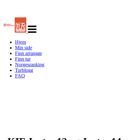
Veksle
navigasjon
Hjem
Min side
Finn arrangør
Finn tur
Norgesranking
Turblogg
FAQ