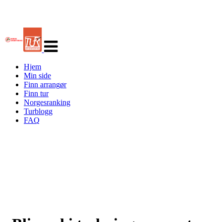
Veksle
navigasjon
Hjem
Min side
Finn arrangør
Finn tur
Norgesranking
Turblogg
FAQ