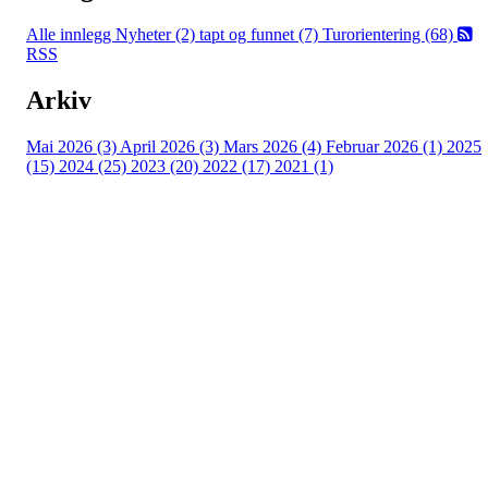
Alle innlegg
Nyheter (2)
tapt og funnet (7)
Turorientering (68)
RSS
Arkiv
Mai 2026 (3)
April 2026 (3)
Mars 2026 (4)
Februar 2026 (1)
2025
(15)
2024 (25)
2023 (20)
2022 (17)
2021 (1)
Turorientering.no er den offisielle portalen for
turorientering på nett fra Norges
Orienteringsforbund.