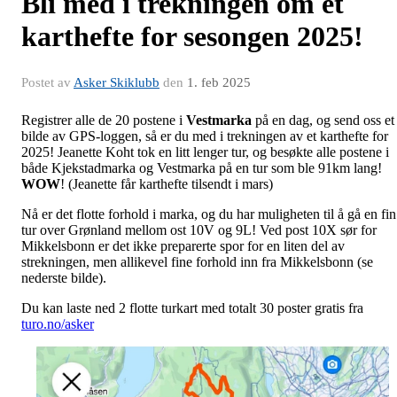
Bli med i trekningen om et
karthefte for sesongen 2025!
Postet av
Asker Skiklubb
den
1. feb 2025
Registrer alle de 20 postene i
Vestmarka
på en dag, og send oss et
bilde av GPS-loggen, så er du med i trekningen av et karthefte for
2025! Jeanette Koht tok en litt lenger tur, og besøkte alle postene i
både Kjekstadmarka og Vestmarka på en tur som ble 91km lang!
WOW
! (Jeanette får karthefte tilsendt i mars)
Nå er det flotte forhold i marka, og du har muligheten til å gå en fin
tur over Grønland mellom ost 10V og 9L! Ved post 10X sør for
Mikkelsbonn er det ikke preparerte spor for en liten del av
strekningen, men allikevel fine forhold inn fra Mikkelsbonn (se
nederste bilde).
Du kan laste ned 2 flotte turkart med totalt 30 poster gratis fra
turo.no/asker