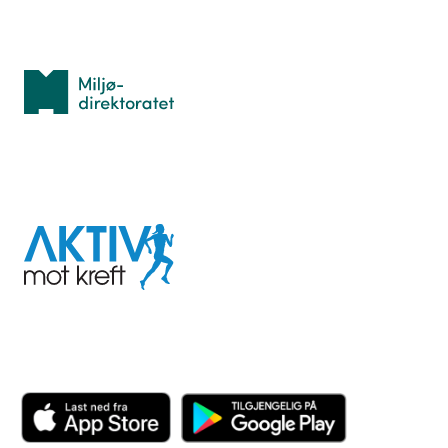
Med støtte fra
Miljødirektoratet
I samarbeid med
Aktiv
mot
kreft
Last ned appen her