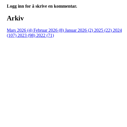
Logg inn for å skrive en kommentar.
Arkiv
Mars 2026 (4)
Februar 2026 (8)
Januar 2026 (2)
2025 (22)
2024
(107)
2023 (98)
2022 (71)
Turorientering.no er den offisielle portalen for
turorientering på nett fra Norges
Orienteringsforbund.