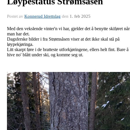
Løypestatus Strømsåsen
Postet av
Konnerud Idrettslag
den
1. feb 2025
Med den vekslende vinter'n vi har, gjelder det å benytte skiføret når
man har det.
Dagsferske bilder i fra Strømsåsen viser at det ikke skal stå på
løypekjøringa.
Litt skarpt føre i de bratteste utforkjøringene, ellers helt fint. Bare å
hive no' blått under ski, og komme seg ut.