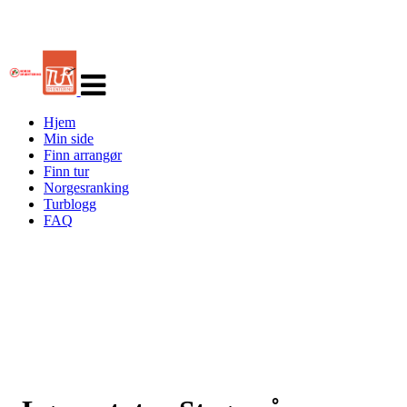
Veksle
navigasjon
Hjem
Min side
Finn arrangør
Finn tur
Norgesranking
Turblogg
FAQ