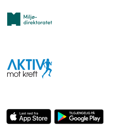
Med støtte fra
Miljødirektoratet
I samarbeid med
Aktiv
mot
kreft
Last ned appen her