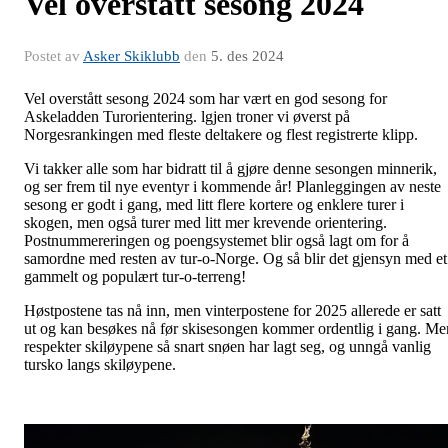
Vel overstått sesong 2024
Postet av
Asker Skiklubb
den
5. des 2024
Vel overstått sesong 2024 som har vært en god sesong for
Askeladden Turorientering. lgjen troner vi øverst på
Norgesrankingen med fleste deltakere og flest registrerte klipp.
Vi takker alle som har bidratt til å gjøre denne sesongen minnerik,
og ser frem til nye eventyr i kommende år! Planleggingen av neste
sesong er godt i gang, med litt flere kortere og enklere turer i
skogen, men også turer med litt mer krevende orientering.
Postnummereringen og poengsystemet blir også lagt om for å
samordne med resten av tur-o-Norge. Og så blir det gjensyn med et
gammelt og populært tur-o-terreng!
Høstpostene tas nå inn, men vinterpostene for 2025 allerede er satt
ut og kan besøkes nå før skisesongen kommer ordentlig i gang. Me
respekter skiløypene så snart snøen har lagt seg, og unngå vanlig
tursko langs skiløypene.