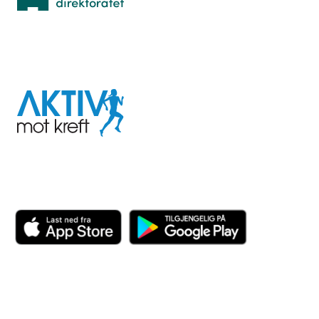
I samarbeid med
Aktiv
mot
kreft
Last ned appen her