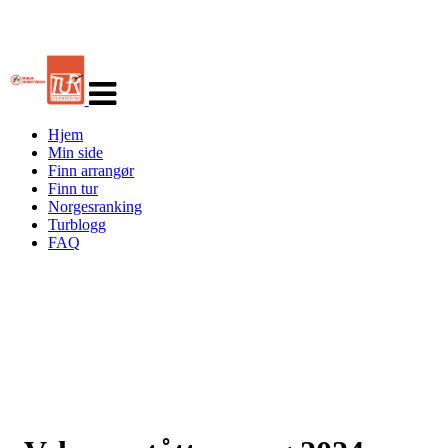
Veksle
navigasjon
Hjem
Min side
Finn arrangør
Finn tur
Norgesranking
Turblogg
FAQ