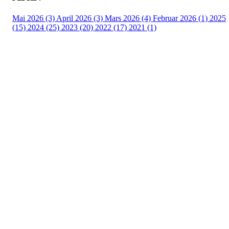
Mai 2026 (3)
April 2026 (3)
Mars 2026 (4)
Februar 2026 (1)
2025
(15)
2024 (25)
2023 (20)
2022 (17)
2021 (1)
Turorientering.no er den offisielle portalen for
turorientering på nett fra Norges
Orienteringsforbund.
© 2022 — Norges Orienteringsforbund