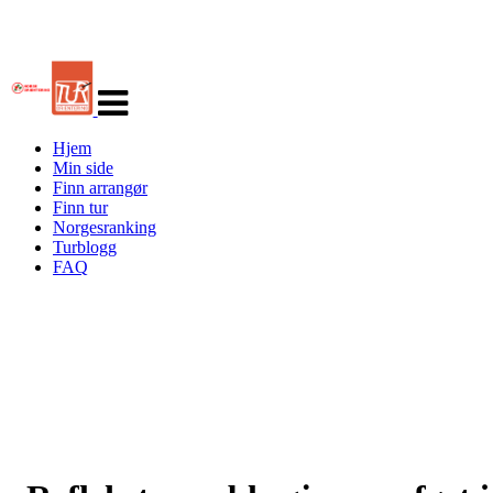
Veksle
navigasjon
Hjem
Min side
Finn arrangør
Finn tur
Norgesranking
Turblogg
FAQ