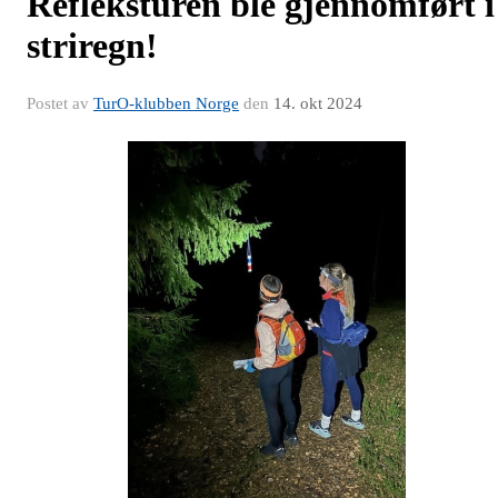
Refleksturen ble gjennomført i
striregn!
Postet av
TurO-klubben Norge
den
14. okt 2024