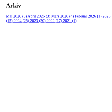
Arkiv
Mai 2026 (3)
April 2026 (3)
Mars 2026 (4)
Februar 2026 (1)
2025
(15)
2024 (25)
2023 (20)
2022 (17)
2021 (1)
Turorientering.no er den offisielle portalen for
turorientering på nett fra Norges
Orienteringsforbund.
© 2022 — Norges Orienteringsforbund