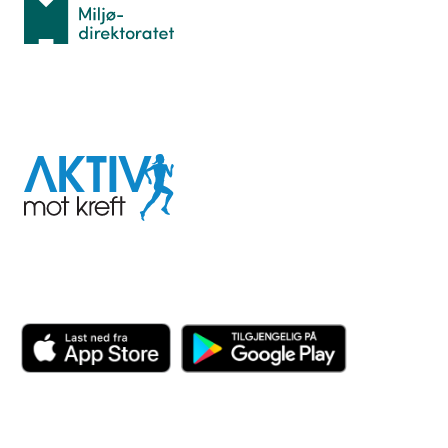
I samarbeid med
Aktiv
mot
kreft
Last ned appen her