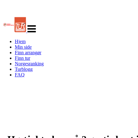
Veksle
navigasjon
Hjem
Min side
Finn arrangør
Finn tur
Norgesranking
Turblogg
FAQ