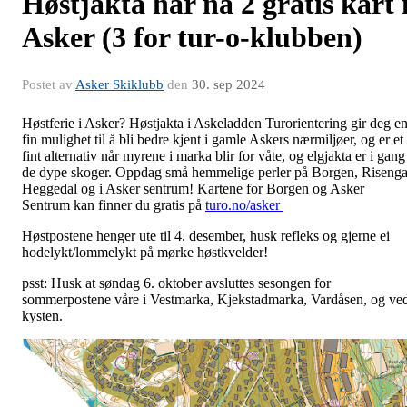
Høstjakta har nå 2 gratis kart 
Asker (3 for tur-o-klubben)
Postet av
Asker Skiklubb
den
30. sep 2024
Høstferie i Asker? Høstjakta i Askeladden Turorientering gir deg e
fin mulighet til å bli bedre kjent i gamle Askers nærmiljøer, og er et
fint alternativ når myrene i marka blir for våte, og elgjakta er i gang
de dype skoger. Oppdag små hemmelige perler på Borgen, Risenga
Heggedal og i Asker sentrum! Kartene for Borgen og Asker
Sentrum kan finner du gratis på
turo.no/asker
Høstpostene henger ute til 4. desember, husk refleks og gjerne ei
hodelykt/lommelykt på mørke høstkvelder!
psst: Husk at søndag 6. oktober avsluttes sesongen for
sommerpostene våre i Vestmarka, Kjekstadmarka, Vardåsen, og ve
kysten.