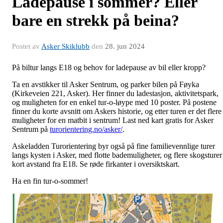
Ladepause i sommer? Eller
bare en strekk på beina?
Postet av
Asker Skiklubb
den
28. jun 2024
På biltur langs E18 og behov for ladepause av bil eller kropp?
Ta en avstikker til Asker Sentrum, og parker bilen på Føyka
(Kirkeveien 221, Asker). Her finner du ladestasjon, aktivitetspark,
og muligheten for en enkel tur-o-løype med 10 poster. På postene
finner du korte avsnitt om Askers historie, og etter turen er det flere
muligheter for en matbit i sentrum! Last ned kart gratis for Asker
Sentrum på
turorientering.no/asker/
.
Askeladden Turorientering byr også på fine familievennlige turer
langs kysten i Asker, med flotte bademuligheter, og flere skogsturer 
kort avstand fra E18. Se røde firkanter i oversiktskart.
Ha en fin tur-o-sommer!