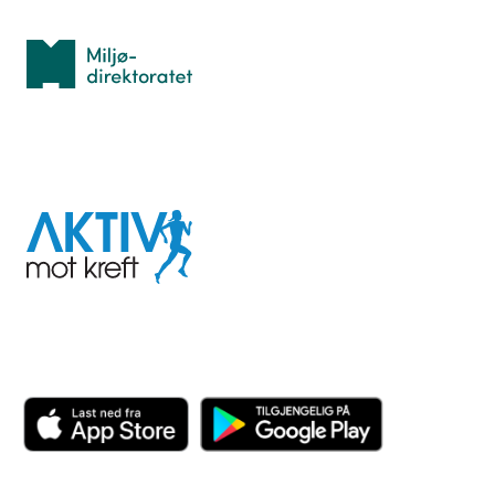
Miljødirektoratet
I samarbeid med
Aktiv
mot
kreft
Last ned appen her