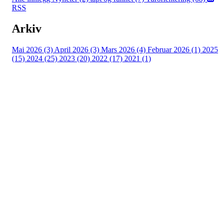
RSS
Arkiv
Mai 2026 (3)
April 2026 (3)
Mars 2026 (4)
Februar 2026 (1)
2025
(15)
2024 (25)
2023 (20)
2022 (17)
2021 (1)
Turorientering.no er den offisielle portalen for
turorientering på nett fra Norges
Orienteringsforbund.