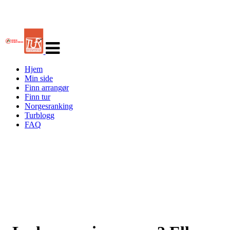
Veksle
navigasjon
Hjem
Min side
Finn arrangør
Finn tur
Norgesranking
Turblogg
FAQ