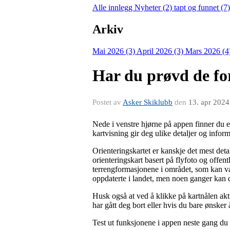
Alle innlegg
Nyheter (2)
tapt og funnet (7
Arkiv
Mai 2026 (3)
April 2026 (3)
Mars 2026 (4
Har du prøvd de for
Postet av
Asker Skiklubb
den
13. apr 2024
Nede i venstre hjørne på appen finner du 
kartvisning gir deg ulike detaljer og infor
Orienteringskartet er kanskje det mest detal
orienteringskart basert på flyfoto og offen
terrengformasjonene i området, som kan vær
oppdaterte i landet, men noen ganger kan 
Husk også at ved å klikke på kartnålen ak
har gått deg bort eller hvis du bare ønsker
Test ut funksjonene i appen neste gang du 