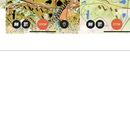
 turorientering på nett fra Norges Orienteringsforb