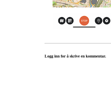
Logg inn for å skrive en kommentar.
Turorientering.no er den offisielle portalen for