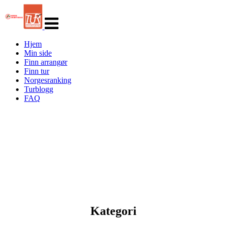
Veksle
navigasjon
Hjem
Min side
Finn arrangør
Finn tur
Norgesranking
Turblogg
FAQ
Kategori