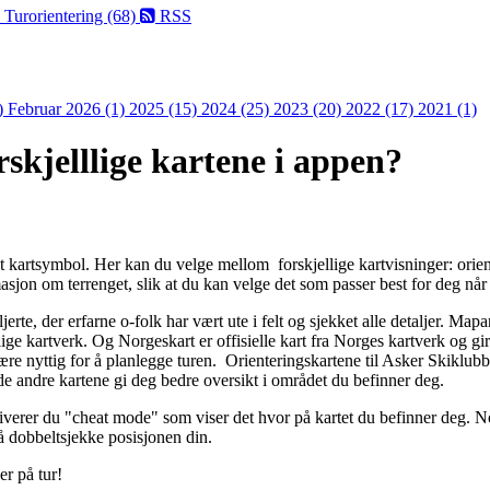
)
Turorientering (68)
RSS
)
Februar 2026 (1)
2025 (15)
2024 (25)
2023 (20)
2022 (17)
2021 (1)
skjelllige kartene i appen?
et kartsymbol. Her kan du velge mellom forskjellige kartvisninger: ori
masjon om terrenget, slik at du kan velge det som passer best for deg når 
jerte, der erfarne o-folk har vært ute i felt og sjekket alle detaljer. Map
tlige kartverk. Og Norgeskart er offisielle kart fra Norges kartverk og g
e nyttig for å planlegge turen. Orienteringskartene til Asker Skiklubb
de andre kartene gi deg bedre oversikt i området du befinner deg.
tiverer du "cheat mode" som viser det hvor på kartet du befinner deg. 
 å dobbeltsjekke posisjonen din.
er på tur!