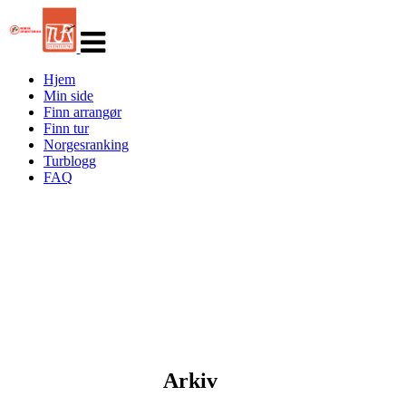
Veksle
navigasjon
Hjem
Min side
Finn arrangør
Finn tur
Norgesranking
Turblogg
FAQ
Arkiv