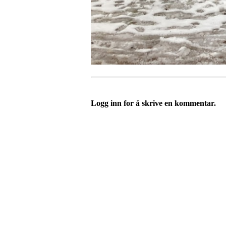
Logg inn for å skrive en kommentar.
Turorientering.no er den offisielle portalen for