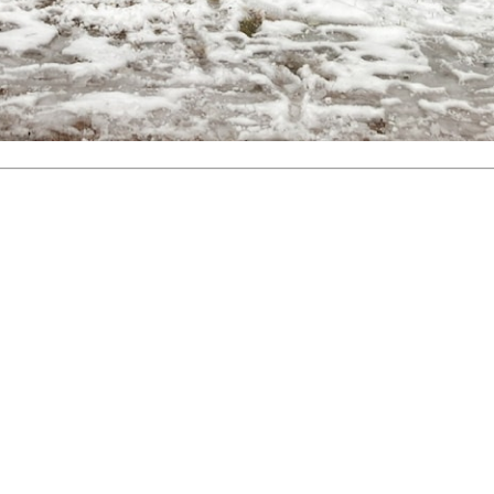
 turorientering på nett fra Norges Orienteringsforb