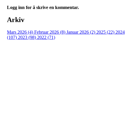
Logg inn for å skrive en kommentar.
Arkiv
Mars 2026 (4)
Februar 2026 (8)
Januar 2026 (2)
2025 (22)
2024
(107)
2023 (98)
2022 (71)
Turorientering.no er den offisielle portalen for
turorientering på nett fra Norges
Orienteringsforbund.