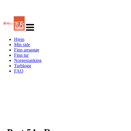
Veksle
navigasjon
Hjem
Min side
Finn arrangør
Finn tur
Norgesranking
Turblogg
FAQ