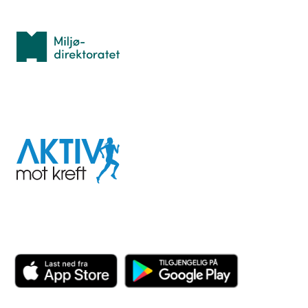
Med støtte fra
Miljødirektoratet
I samarbeid med
Aktiv
mot
kreft
Last ned appen her