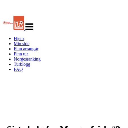
Veksle
navigasjon
Hjem
Min side
Finn arrangør
Finn tur
Norgesranking
Turblogg
FAQ