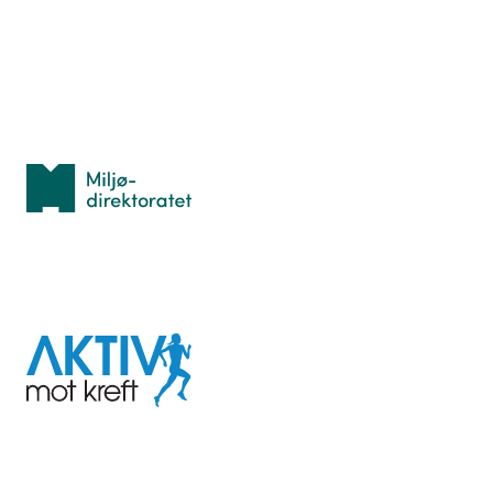
Idrettsbutikken
Personvern
Med støtte fra
Miljødirektoratet
I samarbeid med
Aktiv
mot
kreft
Last ned appen her