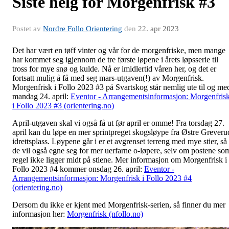
Siste helg for Morgenfrisk #3
Postet av
Nordre Follo Orientering
den
22. apr 2023
Det har vært en tøff vinter og vår for de morgenfriske, men mange
har kommet seg igjennom de tre første løpene i årets løpsserie til
tross for mye snø og kulde. Nå er imidlertid våren her, og det er
fortsatt mulig å få med seg mars-utgaven(!) av Morgenfrisk.
Morgenfrisk i Follo 2023 #3 på Svartskog står nemlig ute til og me
mandag 24. april:
Eventor - Arrangementsinformasjon: Morgenfris
i Follo 2023 #3 (orientering.no)
April-utgaven skal vi også få ut før april er omme! Fra torsdag 27.
april kan du løpe en mer sprintpreget skogsløype fra Østre Greveru
idrettsplass. Løypene går i er et avgrenset terreng med mye stier, så
de vil også egne seg for mer uerfarne o-løpere, selv om postene so
regel ikke ligger midt på stiene. Mer informasjon om Morgenfrisk i
Follo 2023 #4 kommer onsdag 26. april:
Eventor -
Arrangementsinformasjon: Morgenfrisk i Follo 2023 #4
(orientering.no)
Dersom du ikke er kjent med Morgenfrisk-serien, så finner du mer
informasjon her:
Morgenfrisk (nfollo.no)