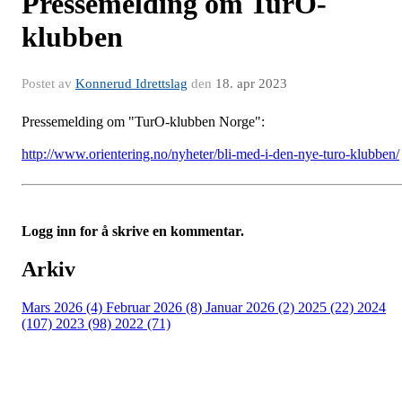
Pressemelding om TurO-
klubben
Postet av
Konnerud Idrettslag
den
18. apr 2023
Pressemelding om "TurO-klubben Norge":
http://www.orientering.no/nyheter/bli-med-i-den-nye-turo-klubben/
Logg inn for å skrive en kommentar.
Arkiv
Mars 2026 (4)
Februar 2026 (8)
Januar 2026 (2)
2025 (22)
2024
(107)
2023 (98)
2022 (71)