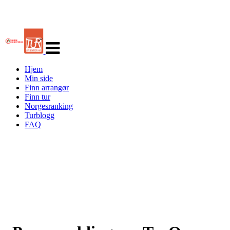
Veksle
navigasjon
Hjem
Min side
Finn arrangør
Finn tur
Norgesranking
Turblogg
FAQ