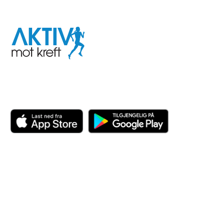
I samarbeid med
Aktiv
mot
kreft
Last ned appen her