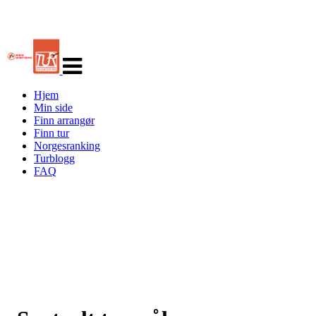
Veksle
navigasjon
Hjem
Min side
Finn arrangør
Finn tur
Norgesranking
Turblogg
FAQ