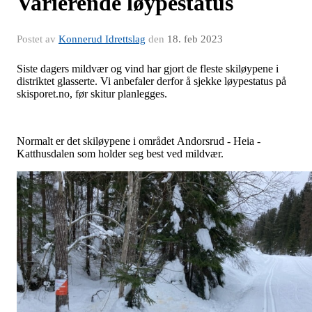
Varierende løypestatus
Postet av
Konnerud Idrettslag
den
18. feb 2023
Siste dagers mildvær og vind har gjort de fleste skiløypene i
distriktet glasserte. Vi anbefaler derfor å sjekke løypestatus på
skisporet.no, før skitur planlegges.
Normalt er det skiløypene i området Andorsrud - Heia -
Katthusdalen som holder seg best ved mildvær.