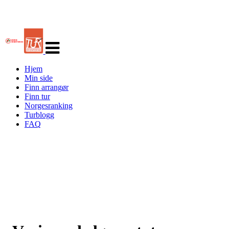
Veksle
navigasjon
Hjem
Min side
Finn arrangør
Finn tur
Norgesranking
Turblogg
FAQ