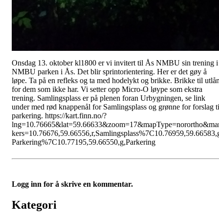
Onsdag 13. oktober kl1800 er vi invitert til Ås NMBU sin trening i
NMBU parken i Ås. Det blir sprintorientering. Her er det gøy å
løpe. Ta på en refleks og ta med hodelykt og brikke. Brikke til utlå
for dem som ikke har. Vi setter opp Micro-O løype som ekstra
trening. Samlingsplass er på plenen foran Urbygningen, se link
under med rød knappenål for Samlingsplass og grønne for forslag ti
parkering. https://kart.finn.no/?
lng=10.76665&lat=59.66633&zoom=17&mapType=norortho&ma
kers=10.76676,59.66556,r,Samlingsplass%7C10.76959,59.66583,
Parkering%7C10.77195,59.66550,g,Parkering
Logg inn for å skrive en kommentar.
Kategori