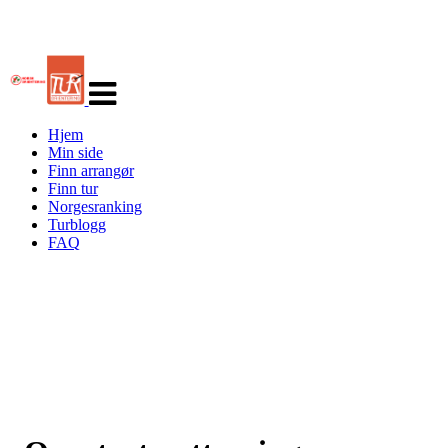
Veksle
navigasjon
Hjem
Min side
Finn arrangør
Finn tur
Norgesranking
Turblogg
FAQ