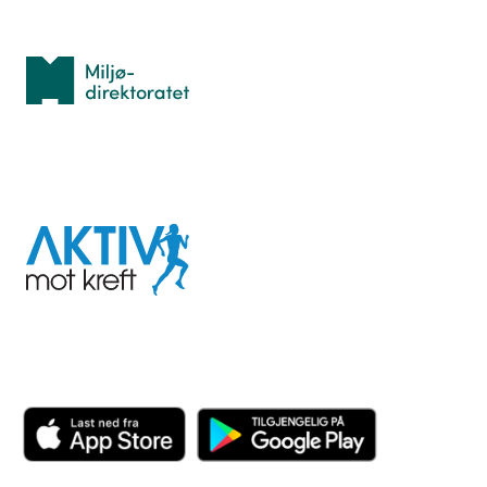
Med støtte fra
Miljødirektoratet
I samarbeid med
Aktiv
mot
kreft
Last ned appen her