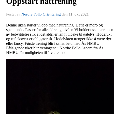
Oppstart nattrening
Postet av
Nordre Follo Orientering
den
11. okt 2021
Denne uken starter vi opp med natttrening. Dette er moro og
spennende. Passer for alle aldre og nivåer. Vi holder oss i nærheten
av bebyggelse slik at det aldri er langt tilbake til gatelys. Hodelykt
og refleksvest er obligatorisk. Hodelykten trenger ikke å være dyr
eller fancy. Første trening blir i samarbeid med Ås NMBU.
Påfølgende uker blir treningene i Nordre Follo, løpere fra Ås
NMBU får muligheten til å være med.