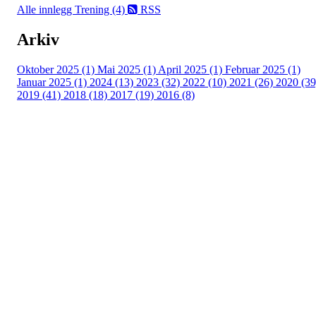
Alle innlegg
Trening (4)
RSS
Arkiv
Oktober 2025 (1)
Mai 2025 (1)
April 2025 (1)
Februar 2025 (1)
Januar 2025 (1)
2024 (13)
2023 (32)
2022 (10)
2021 (26)
2020 (39
2019 (41)
2018 (18)
2017 (19)
2016 (8)
Turorientering.no er den offisielle portalen for
turorientering på nett fra Norges
Orienteringsforbund.