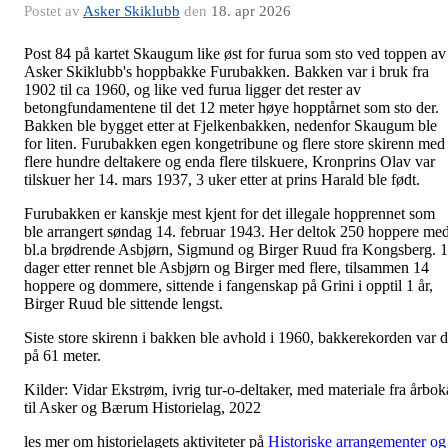
Postet av
Asker Skiklubb
den
18. apr 2026
Post 84 på kartet Skaugum like øst for furua som sto ved toppen av
Asker Skiklubb's hoppbakke Furubakken. Bakken var i bruk fra
1902 til ca 1960, og like ved furua ligger det rester av
betongfundamentene til det 12 meter høye hopptårnet som sto der.
Bakken ble bygget etter at Fjelkenbakken, nedenfor Skaugum ble
for liten. Furubakken egen kongetribune og flere store skirenn med
flere hundre deltakere og enda flere tilskuere, Kronprins Olav var
tilskuer her 14. mars 1937, 3 uker etter at prins Harald ble født.
Furubakken er kanskje mest kjent for det illegale hopprennet som
ble arrangert søndag 14. februar 1943. Her deltok 250 hoppere me
bl.a brødrende Asbjørn, Sigmund og Birger Ruud fra Kongsberg. 
dager etter rennet ble Asbjørn og Birger med flere, tilsammen 14
hoppere og dommere, sittende i fangenskap på Grini i opptil 1 år,
Birger Ruud ble sittende lengst.
Siste store skirenn i bakken ble avhold i 1960, bakkerekorden var 
på 61 meter.
Kilder: Vidar Ekstrøm, ivrig tur-o-deltaker, med materiale fra årbok
til Asker og Bærum Historielag, 2022
les mer om historielagets aktiviteter på
Historiske arrangementer og