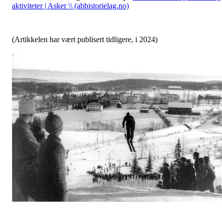
aktiviteter | Asker \\ (abhistorielag.no)
(Artikkelen har vært publisert tidligere, i 2024)