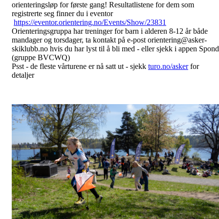
orienteringsløp for første gang! Resultatlistene for dem som
registrerte seg finner du i eventor
https://eventor.orientering.no/Events/Show/23831
Orienteringsgruppa har treninger for barn i alderen 8-12 år både
mandager og torsdager, ta kontakt på e-post orientering@asker-
skiklubb.no hvis du har lyst til å bli med - eller sjekk i appen Spond
(gruppe BVCWQ)
Psst - de fleste vårturene er nå satt ut - sjekk
turo.no/asker
for
detaljer