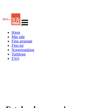
Veksle
navigasjon
Hjem
Min side
Finn arrangør
Finn tur
Norgesranking
Turblogg
FAQ