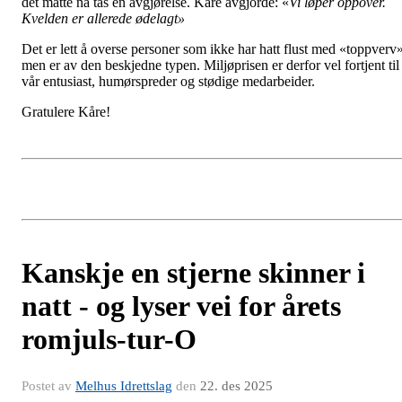
det måtte nå tas en avgjørelse. Kåre avgjorde: «
Vi løper oppover.
Kvelden er allerede ødelagt»
Det er lett å overse personer som ikke har hatt flust med «toppverv»
men er av den beskjedne typen. Miljøprisen er derfor vel fortjent til
vår entusiast, humørspreder og stødige medarbeider.
Gratulere Kåre!
Kanskje en stjerne skinner i
natt - og lyser vei for årets
romjuls-tur-O
Postet av
Melhus Idrettslag
den
22. des 2025