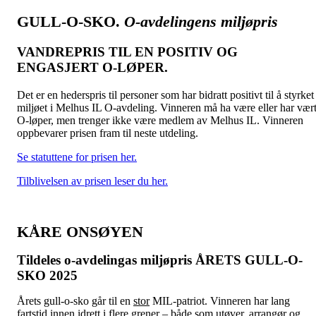
GULL-O-SKO.
O-avdelingens miljøpris
VANDREPRIS TIL EN POSITIV OG
ENGASJERT O-LØPER.
Det er en hederspris til personer som har bidratt positivt til å styrket
miljøet i Melhus IL O-avdeling. Vinneren må ha være eller har vær
O-løper, men trenger ikke være medlem av Melhus IL. Vinneren
oppbevarer prisen fram til neste utdeling.
Se statuttene for prisen her.
Tilblivelsen av prisen leser du her.
KÅRE ONSØYEN
Tildeles o-avdelingas miljøpris ÅRETS GULL-O-
SKO 2025
Årets gull-o-sko går til en
stor
MIL-patriot. Vinneren har lang
fartstid innen idrett i flere grener – både som utøver, arrangør og