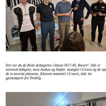
Her ser du de fleste deltagerne i klasse H17-49, Ræser! Alle er
navnsett tidligere, men Audun og Stefan manglet i Gruva og de stj
de to øverste plassene, Klassen mønstret 13 navn, inkl. tre
gjesteløpere fra Trollelg.