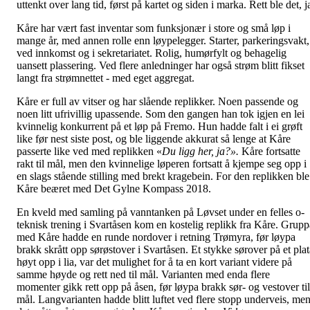
uttenkt over lang tid, først på kartet og siden i marka. Rett ble det, j
Kåre har vært fast inventar som funksjonær i store og små løp i
mange år, med annen rolle enn løypelegger. Starter, parkeringsvakt,
ved innkomst og i sekretariatet. Rolig, humørfylt og behagelig
uansett plassering. Ved flere anledninger har også strøm blitt fikset
langt fra strømnettet - med eget aggregat.
Kåre er full av vitser og har slående replikker. Noen passende og
noen litt ufrivillig upassende. Som den gangen han tok igjen en lei
kvinnelig konkurrent på et løp på Fremo. Hun hadde falt i ei grøft
like før nest siste post, og ble liggende akkurat så lenge at Kåre
passerte like ved med replikken «
Du ligg her, ja?».
Kåre fortsatte
rakt til mål, men den kvinnelige løperen fortsatt å kjempe seg opp i
en slags stående stilling med brekt kragebein. For den replikken ble
Kåre beæret med Det Gylne Kompass 2018.
En kveld med samling på vanntanken på Løvset under en felles o-
teknisk trening i Svartåsen kom en kostelig replikk fra Kåre. Grupp
med Kåre hadde en runde nordover i retning Trømyra, før løypa
brakk skrått opp sørøstover i Svartåsen. Et stykke sørover på et plat
høyt opp i lia, var det mulighet for å ta en kort variant videre på
samme høyde og rett ned til mål. Varianten med enda flere
momenter gikk rett opp på åsen, før løypa brakk sør- og vestover til
mål. Langvarianten hadde blitt luftet ved flere stopp underveis, me