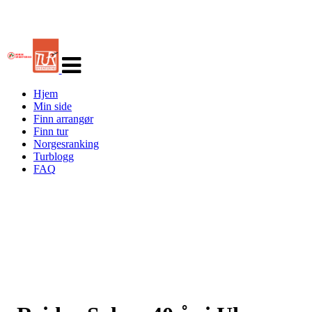
Veksle
navigasjon
Hjem
Min side
Finn arrangør
Finn tur
Norgesranking
Turblogg
FAQ