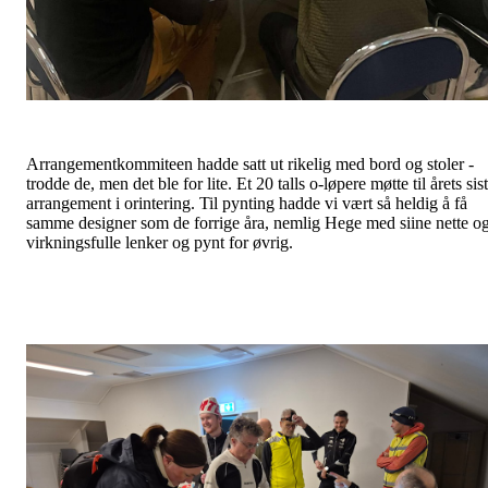
Arrangementkommiteen hadde satt ut rikelig med bord og stoler -
trodde de, men det ble for lite. Et 20 talls o-løpere møtte til årets sis
arrangement i orintering. Til pynting hadde vi vært så heldig å få
samme designer som de forrige åra, nemlig Hege med siine nette o
virkningsfulle lenker og pynt for øvrig.