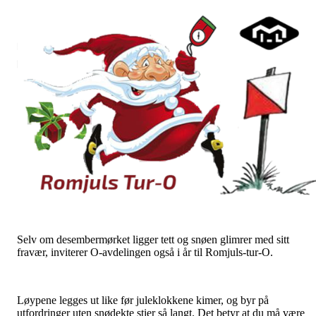
Selv om desembermørket ligger tett og snøen glimrer med sitt
fravær, inviterer O-avdelingen også i år til Romjuls-tur-O.
Løypene legges ut like før juleklokkene kimer, og byr på
utfordringer uten snødekte stier så langt. Det betyr at du må være