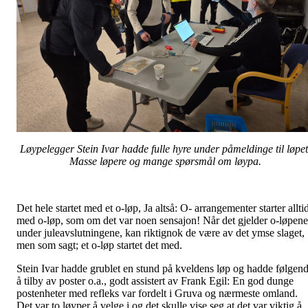
Løypelegger Stein Ivar hadde fulle hyre under påmeldinge til løpet
Masse løpere og mange spørsmål om løypa.
Det hele startet med et o-løp, Ja altså: O- arrangementer starter allti
med o-løp, som om det var noen sensajon! Når det gjelder o-løpene
under juleavslutningene, kan riktignok de være av det ymse slaget,
men som sagt; et o-løp startet det med.
Stein Ivar hadde grublet en stund på kveldens løp og hadde følgen
å tilby av poster o.a., godt assistert av Frank Egil: En god dunge
postenheter med refleks var fordelt i Gruva og nærmeste omland.
Det var to løyper å velge i og det skulle vise seg at det var viktig å