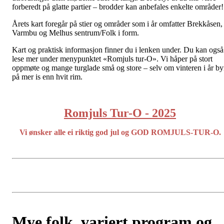
forberedt på glatte partier – brodder kan anbefales enkelte områder
Årets kart foregår på stier og områder som i år omfatter Brekkåsen,
Varmbu og Melhus sentrum/Folk i form.
Kart og praktisk informasjon finner du i lenken under. Du kan også
lese mer under menypunktet «Romjuls tur-O». Vi håper på stort
oppmøte og mange turglade små og store – selv om vinteren i år by
på mer is enn hvit rim.
Romjuls Tur-O - 202
5
Vi ønsker alle ei riktig god jul og GOD ROMJULS-TUR-O.
Mye folk, variert program og