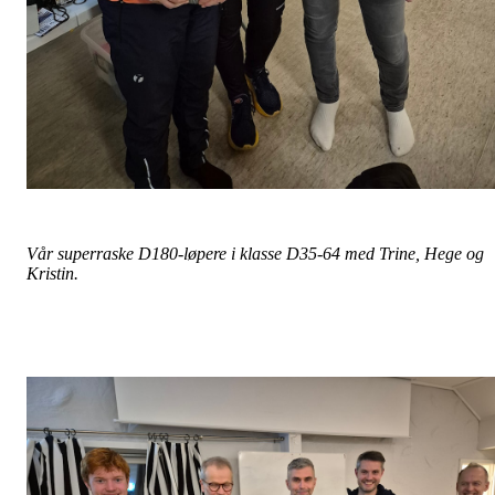
Vår superraske D180-løpere i klasse D35-64 med Trine, Hege og
Kristin.