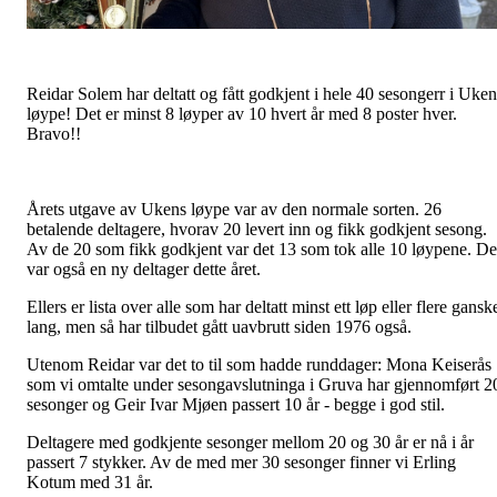
Reidar Solem har deltatt og fått godkjent i hele 40 sesongerr i Uken
løype! Det er minst 8 løyper av 10 hvert år med 8 poster hver.
Bravo!!
Årets utgave av Ukens løype var av den normale sorten. 26
betalende deltagere, hvorav 20 levert inn og fikk godkjent sesong.
Av de 20 som fikk godkjent var det 13 som tok alle 10 løypene. De
var også en ny deltager dette året.
Ellers er lista over alle som har deltatt minst ett løp eller flere gansk
lang, men så har tilbudet gått uavbrutt siden 1976 også.
Utenom Reidar var det to til som hadde runddager: Mona Keiserås
som vi omtalte under sesongavslutninga i Gruva har gjennomført 2
sesonger og Geir Ivar Mjøen passert 10 år - begge i god stil.
Deltagere med godkjente sesonger mellom 20 og 30 år er nå i år
passert 7 stykker. Av de med mer 30 sesonger finner vi Erling
Kotum med 31 år.