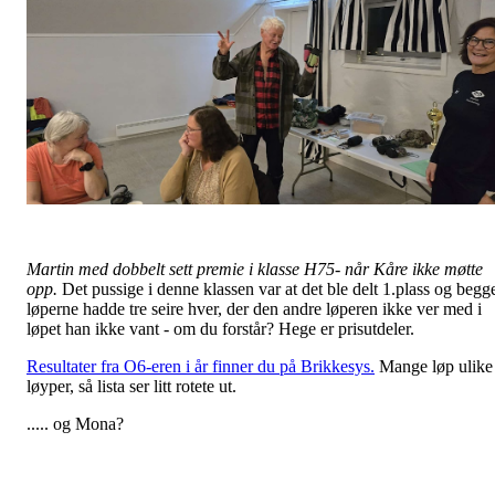
Martin med dobbelt sett premie i klasse H75- når Kåre ikke møtte
opp.
Det pussige i denne klassen var at det ble delt 1.plass og begg
løperne hadde tre seire hver, der den andre løperen ikke ver med i
løpet han ikke vant - om du forstår? Hege er prisutdeler.
Resultater fra O6-eren i år finner du på Brikkesys.
Mange løp ulike
løyper, så lista ser litt rotete ut.
..... og Mona?