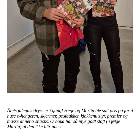
Årets julegavedryss er i gang! Hege og Martin ble satt pris på for å
huse o-hengeren, skjermer, postbukker, kjøkkenutstyr, premier og
masse annet o-snacks. O-boka har så mye godt stoff ( i følge
Martin) at den ikke blir utlest.