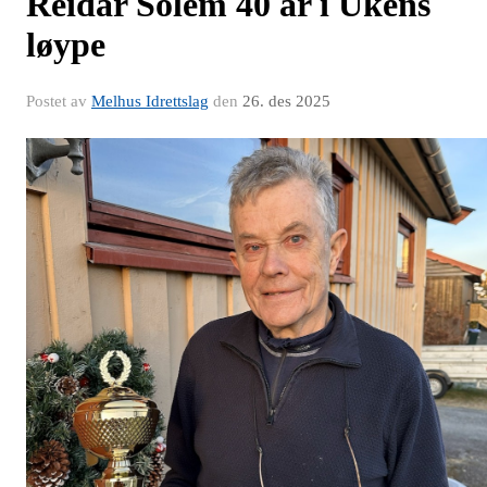
Reidar Solem 40 år i Ukens
løype
Postet av
Melhus Idrettslag
den
26. des 2025