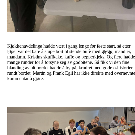
Kjøkkenavdelinga hadde vært i gang lenge før føste start, så etter
løpet var det bare å stupe bort til stende bufè med gløgg, mandler,
mandarin, Kristins skuffkake, kaffe og pepperkjeks. Og flere hadde
mange runder for å forsyne seg av godbitene. Så fikk vi den fine
blanding av alt bordet hadde å by på, krudret med gode o-historier
rundt bordet. Martin og Frank Egil har ikke direkte med overnevnt
kommentar å gjøre.