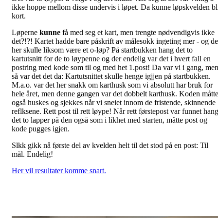
ikke hoppe mellom disse undervis i løpet. Da kunne løpskvelden bl
kort.
Løperne
kunne
få med seg et kart, men trengte nødvendigvis ikke
det?!?! Kartet hadde bare påskrift av målesokk ingeting mer - og de
her skulle liksom være et o-løp? På startbukken hang det to
kartutsnitt for de to løypenne og der endelig var det i hvert fall en
postring med kode som til og med het 1.post! Da var vi i gang, me
så var det det da: Kartutsnittet skulle henge igjjen på startbukken.
M.a.o. var det her snakk om karthusk som vi absolutt har bruk for
hele året, men denne gangen var det dobbelt karthusk. Koden mått
også huskes og sjekkes når vi sneiet innom de fristende, skinnende
reflksene. Rett post til rett løype! Når rett førstepost var funnet han
det to lapper på den også som i likhet med starten, måtte post og
kode pugges igjen.
Slkk gikk nå første del av kvelden helt til det stod på en post: Til
mål. Endelig!
Her vil resultater komme snart.