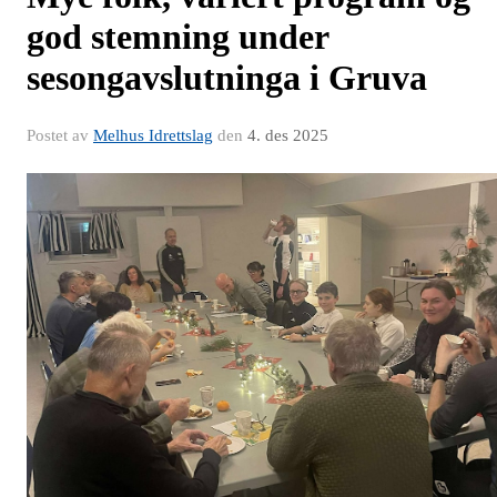
god stemning under
sesongavslutninga i Gruva
Postet av
Melhus Idrettslag
den
4. des 2025