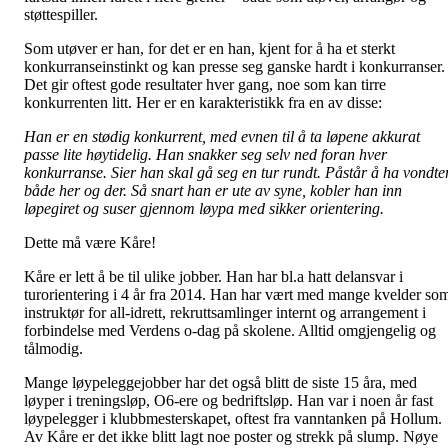
støttespiller.
Som utøver er han, for det er en han, kjent for å ha et sterkt
konkurranseinstinkt og kan presse seg ganske hardt i konkurranser.
Det gir oftest gode resultater hver gang, noe som kan tirre
konkurrenten litt. Her er en karakteristikk fra en av disse:
Han er en stødig konkurrent, med evnen til å ta løpene akkurat
passe lite høytidelig. Han snakker seg selv ned foran hver
konkurranse. Sier han skal gå seg en tur rundt. Påstår å ha vondte
både her og der. Så snart han er ute av syne, kobler han inn
løpegiret og suser gjennom løypa med sikker orientering.
Dette må være Kåre!
Kåre er lett å be til ulike jobber. Han har bl.a hatt delansvar i
turorientering i 4 år fra 2014. Han har vært med mange kvelder so
instruktør for all-idrett, rekruttsamlinger internt og arrangement i
forbindelse med Verdens o-dag på skolene. Alltid omgjengelig og
tålmodig.
Mange løypeleggejobber har det også blitt de siste 15 åra, med
løyper i treningsløp, O6-ere og bedriftsløp. Han var i noen år fast
løypelegger i klubbmesterskapet, oftest fra vanntanken på Hollum.
Av Kåre er det ikke blitt lagt noe poster og strekk på slump. Nøye