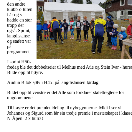
den andre
klubb-o-turen
i år og vi
hadde en stor
tropp der
også. Sprint,
langdistanse
og stafett var
på
programmet,
I sprint H50-
fredag ble det dobbeltseier til Melhus med Atle og Stein Ivar - hurra
Bilde opp til høyre.
Audun B tok sølv i H45- på langdistansen lørdag.
Bildet opp til venstre er det Atle som forklarer stafettreglene for
ungdommene.
Til høyre er det premieutdeling til nybegynnerne. Midt i ser vi
Johannes og Sigurd som får sin tredje premie i mesterskapet i klass
N-Åpen. 2 x hurra!