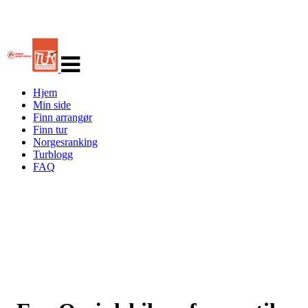
Veksle
navigasjon
Hjem
Min side
Finn arrangør
Finn tur
Norgesranking
Turblogg
FAQ