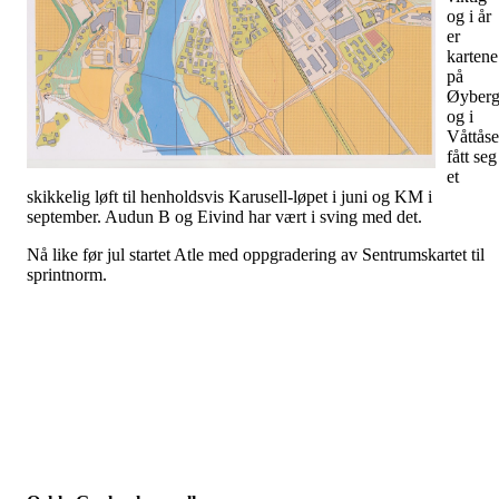
og i år
er
kartene
på
Øyber
og i
Våttås
fått seg
et
skikkelig løft til henholdsvis Karusell-løpet i juni og KM i
september. Audun B og Eivind har vært i sving med det.
Nå like før jul startet Atle med oppgradering av Sentrumskartet til
sprintnorm.