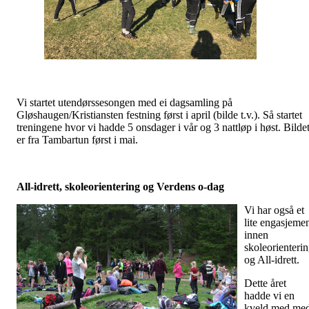
Vi startet utendørssesongen med ei dagsamling på
Gløshaugen/Kristiansten festning først i april (bilde t.v.). Så startet
treningene hvor vi hadde 5 onsdager i vår og 3 nattløp i høst. Bilde
er fra Tambartun først i mai.
All-idrett, skoleorientering og Verdens o-dag
Vi har også et
lite engasjeme
innen
skoleorienteri
og All-idrett.
Dette året
hadde vi en
kveld med me