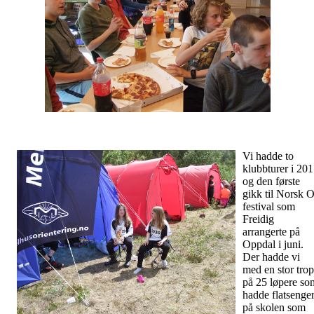
Vi hadde to
klubbturer i 20
og den første
gikk til Norsk O
festival som
Freidig
arrangerte på
Oppdal i juni.
Der hadde vi
med en stor tro
på 25 løpere so
hadde flatsenge
på skolen som