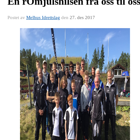
En rOmjulshilsen fra oss til os
Postet av
Melhus Idrettslag
den
27. des 2017