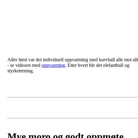
Aller først var det individuell oppvarming med kurvball alle mot all
- se videoen med
oppvarming
. Etter hvert ble det elefantball og
styrketrening.
Mye moro og godt oppmøte