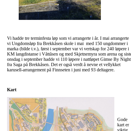
Vi hadde tre terminfesta løp som vi arrangerte i år. I mai arrangerte
vi Ungdomsløp fra Brekkåsen skole i mai med 150 ungdommer i
marka (bilde t.v.), først i september var vi vertskap for 240 løpere i
KM langdistanse i Våttåsen og med Skjetnemyra som arena og sist
onsdag i september hadde vi 110 løpere i nattløpet Gimse By Night
fra Saga på Brekkåsen. Det er også verdt å nevne et vellykket
karusell-arrangement på Finnseten i juni med 93 deltagere.
Kart
Gode
kart er
viktig