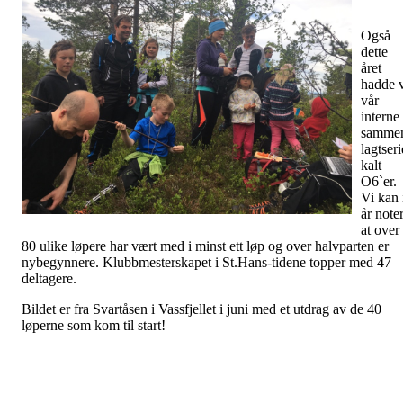
Også
dette
året
hadde 
vår
interne
samme
lagtseri
kalt
O6`er.
Vi kan 
år note
at over
80 ulike løpere har vært med i minst ett løp og over halvparten er
nybegynnere. Klubbmesterskapet i St.Hans-tidene topper med 47
deltagere.
Bildet er fra Svartåsen i Vassfjellet i juni med et utdrag av de 40
løperne som kom til start!