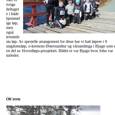
ivrige
deltager
e i både
hjemmel
ige løp,
men
også
terminfe
sta løp. Av spesielle arrangement for disse har vi hatt løpere i 9
ungdomsløp, o-kretsens Østersundtur og vårsamlinga i Bjugn som 
en del av Hovedløps-prosjektet. Bildet er var Bjugn hvor John var
turleder.
O6`eren