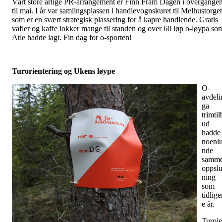
Vårt store årlige PR-arrangement er Finn Fram Dagen i overgange
til mai. I år var samlingsplassen i handlevognskuret til Melhustorget
som er en svært strategisk plassering for å kapre handlende. Gratis
vafler og kaffe lokker mange til standen og over 60 løp o-løypa so
Atle hadde lagt. Fin dag for o-sporten!
Turorientering og Ukens løype
O-
avdeli
ga
trimtil
ud
hadde
noenl
nde
samm
oppslu
ning
som
tidlige
e år.
Turoi