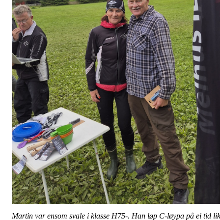
Martin var ensom svale i klasse H75-. Han løp C-løypa på ei tid li