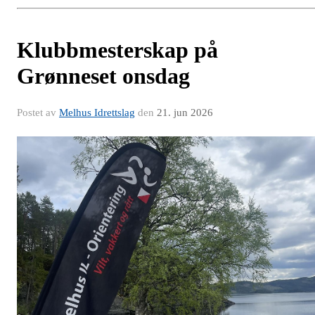
Klubbmesterskap på
Grønneset onsdag
Postet av
Melhus Idrettslag
den
21. jun 2026