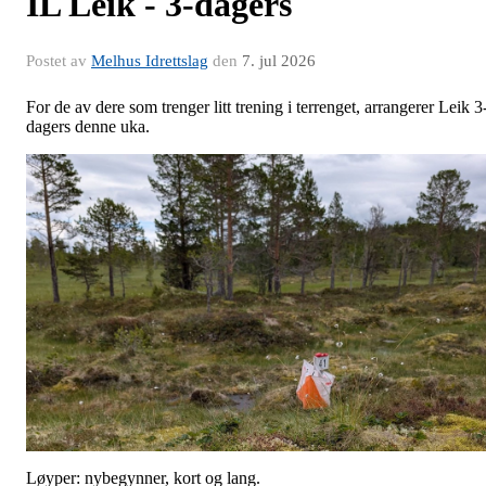
IL Leik - 3-dagers
Postet av
Melhus Idrettslag
den
7. jul 2026
For de av dere som trenger litt trening i terrenget, arrangerer Leik 3
dagers denne uka.
Løyper: nybegynner, kort og lang.