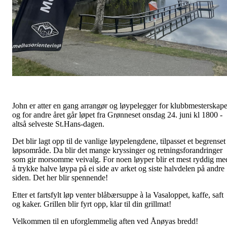
John er atter en gang arrangør og løypelegger for klubbmesterskape
og for andre året går løpet fra Grønneset onsdag 24. juni kl 1800 -
altså selveste St.Hans-dagen.
Det blir lagt opp til de vanlige løypelengdene, tilpasset et begrenset
løpsområde. Da blir det mange kryssinger og retningsforandringer
som gir morsomme veivalg. For noen løyper blir et mest ryddig me
å trykke halve løypa på ei side av arket og siste halvdelen på andre
siden. Det her blir spennende!
Etter et fartsfylt løp venter blåbærsuppe à la Vasaloppet, kaffe, saft
og kaker. Grillen blir fyrt opp, klar til din grillmat!
Velkommen til en uforglemmelig aften ved Ånøyas bredd!