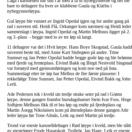
Laga i karusellen har slitt i år med å få ut nybegynnerne og det ble
bare to deltagere fra hver av klubbene Gaula og Klæbu i
nybegynnerløypa.
Gul løype ble vunnet av Ingrid Opedal igjen og for andre gang på
rad i suveren stil. Heidi Flå, Orkanger kom nærmest og Heidi leder
sammenlagt i løypa, Ingrid Opedal og Martin Melhuus ligger på 2.
og 3.-plass - begge med to av tre løp så langt.
11 deltagere var det i Hvit løype. Hans Boye Skogstad, Gaula had
suverent beste tid, med Anne Kari Stubsjøen på andre. Trine
Sunnset og Jan Petter Opedal hadde begge gode løp og ble belønne
med fjerde og femteplass. Eivind Bakk og Birgit Nestvold Singstad
var fornøyd med gjennomføringen og kom noe ned på lista.
Sammenlagt etter tre løp har Melhus de fire første plassene: I
rekkefølge Trine Sunnset, Jan Petter Opedal, Eivind Bakk og John
Lerli.
Atle Pedersen tok i kveld sin tredje strake seier på rad i Grønn
løype, denne gangen framfor bursdagsbarnet Stein Ivar Foss. Hege
Solhjem Melhuus fikk til et bra løp og endte på fjerdeplass og
Martin Åsegg Nikolaisen kom på åttendeplass denne gangen Atle
leder løypa før Tone Almås, Leik og med Martin på tredje.
Trond var eneste karuselldeltager i Rød løype i kveld, men ble slått
av gjesteløper Frode Haugskott, Trollelg. Jan Hage, Leik er eneste