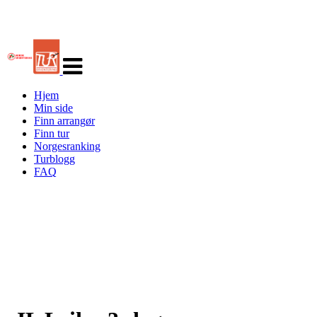
Veksle
navigasjon
Hjem
Min side
Finn arrangør
Finn tur
Norgesranking
Turblogg
FAQ