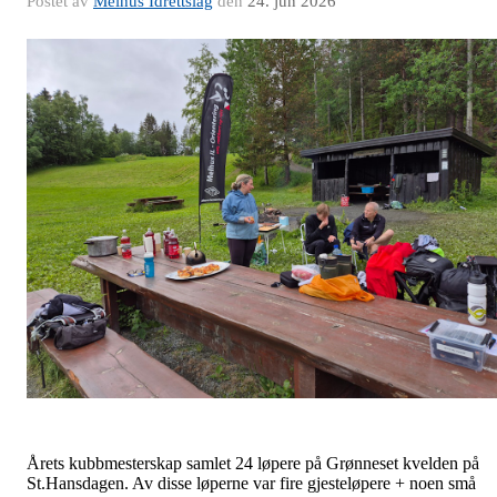
Postet av
Melhus Idrettslag
den
24. jun 2026
Årets kubbmesterskap samlet 24 løpere på Grønneset kvelden på
St.Hansdagen. Av disse løperne var fire gjesteløpere + noen små