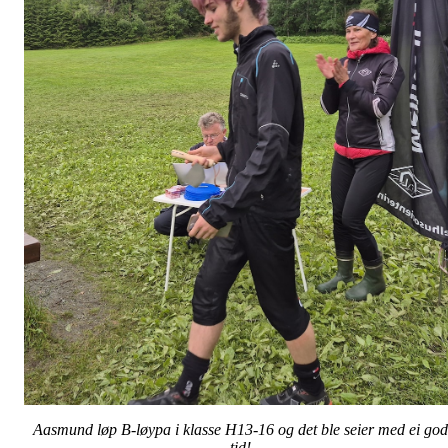
Aasmund løp B-løypa i klasse H13-16 og det ble seier med ei god
tid!