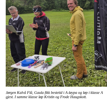
Jørgen Kalvå Flå, Gaula fikk bestetid i A-løypa og løp i klasse A
gjest. I samme klasse løp Kristin og Frode Haugskott.