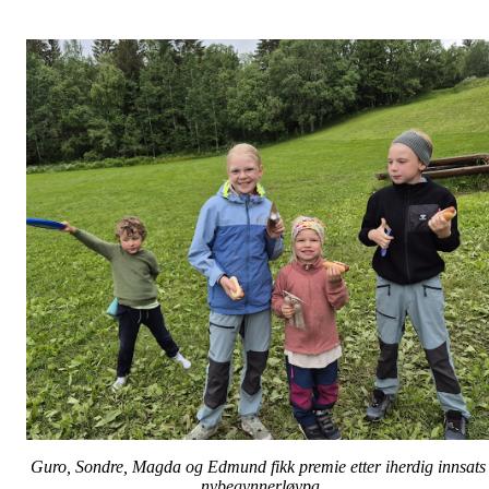
Guro, Sondre, Magda og Edmund fikk premie etter iherdig innsats 
nybegynnerløypa.