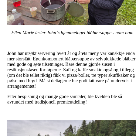
Ellen Marie tester John`s hjemmelaget blåbærsuppe - nam nam.
John har utsøkt servering hvert år og årets meny var kanskkje enda
mer storslått: Egenkomponert blåbærsuppe av selvplukkede blåbær
med gode og søte tilsetninger. Bare denne gjorde susen i
restitusjonsfasen for løperne. Saft og kaffe smakte også og i tillegg
(om det ble tellet riktig) fikk vi pizza-boller, tre typer skuffkaker og
pølse med brød. Må si deltagerne ble godt tatt vare på underveis i
arrangementet!
Etter bespisning og mange gode samtaler, ble kvelden ble så
avrundet med tradisjonell premieutdeling!