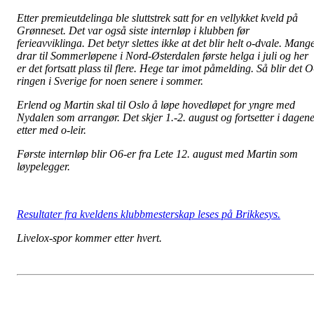
Etter premieutdelinga ble sluttstrek satt for en vellykket kveld på
Grønneset. Det var også siste internløp i klubben før
ferieavviklinga. Det betyr slettes ikke at det blir helt o-dvale. Mang
drar til Sommerløpene i Nord-Østerdalen første helga i juli og her
er det fortsatt plass til flere. Hege tar imot påmelding. Så blir det O
ringen i Sverige for noen senere i sommer.
Erlend og Martin skal til Oslo å løpe hovedløpet for yngre med
Nydalen som arrangør. Det skjer 1.-2. august og fortsetter i dagen
etter med o-leir.
Første internløp blir O6-er fra Lete 12. august med Martin som
løypelegger.
Resultater fra kveldens klubbmesterskap leses på Brikkesys.
Livelox-spor kommer etter hvert.